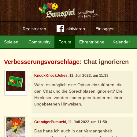
Registrieren
aktivieren
Einloggen
Spielen!
Community
Forum
Ehrentribüne
Kalender
Verbesserungsvorschläge
: Chat ignorieren
KnockKnockJokes
, 11. Juli 2022, um 11:33
Wäre es möglich eine Option einzuführen, die
den Chat und die Sprechblasen ignoriert? Die
Hirnlosen werden immer penetranter mit ihren
ungebetenen Hinweisen.
GrantigerPumuckl
, 11. Juli 2022, um 11:50
Das hatte ich auch in der Vergangenheit