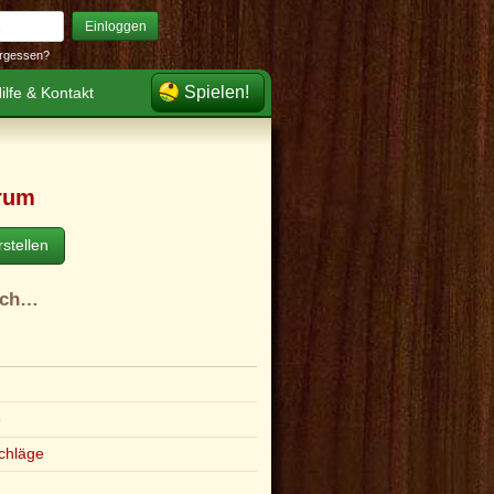
Einloggen
rgessen?
Spielen!
ilfe & Kontakt
rum
stellen
ach…
e
chläge