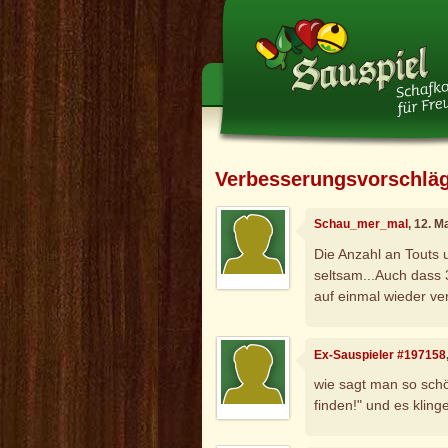
Verbesserungsvorschlä
Schau_mer_mal
, 12. M
Die Anzahl an Touts 
seltsam...Auch dass 
auf einmal wieder ve
Ex-Sauspieler #197158
wie sagt man so sc
finden!" und es kling