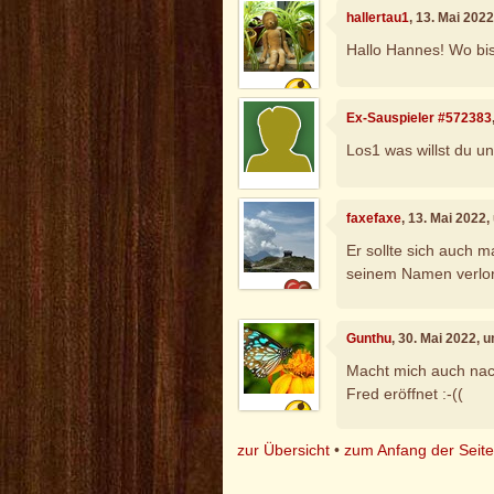
hallertau1
, 13. Mai 202
Hallo Hannes! Wo bi
Ex-Sauspieler #572383
Los1 was willst du u
faxefaxe
, 13. Mai 2022
Er sollte sich auch m
seinem Namen verlo
Gunthu
, 30. Mai 2022, 
Macht mich auch nac
Fred eröffnet :-((
zur Übersicht
•
zum Anfang der Seit