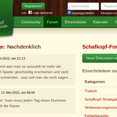
Spielername
Passwort
Registrieren
oder
Login aktivieren
Passwort ve
eingeloggt bleiben
Community
Forum
Ehrentribüne
Kalender
H
ge
: Nachdenklich
Schafkopf-Fo
neue Diskussion er
ai 2022, um 21:13
und was man so auszahlt ist mehr als
Einschränken n
3 Spieler gleichzeitig erscheinen und zack
rschwinden...was soll man da noch sagen....
Kategorien
Tratsch
, 13. Mai 2022, um 08:00
Schafkopf-Strategi
hön "man muss jeden Tag einen Dummen
elt die Kasse
Verbesserungsvors
Fehlerberichte