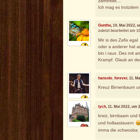
zamtreibt....
Ich mag es trotzdem 
Gunthu
, 10. Mai 2022, 
zuletzt bearbeitet am 1
Mir is des Zefix egal
oder a anderer hat a
bin i raus. Des mit a
Krampf. Glaub an de
hansolo_forever
, 11. M
Kreuz Birnenbaum un
tych
, 11. Mai 2022, um 
kreiz, birnbaam und h
und hollaastauern
imma die schwooba: 