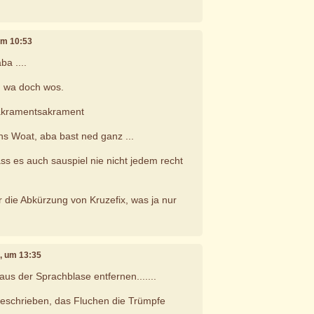
 um 10:53
ba ....
.. wa doch wos.
sakramentsakrament
ns Woat, aba bast ned ganz ...
ass es auch sauspiel nie nicht jedem recht
r die Abkürzung von Kruzefix, was ja nur
2, um 13:35
us der Sprachblase entfernen.......
geschrieben, das Fluchen die Trümpfe