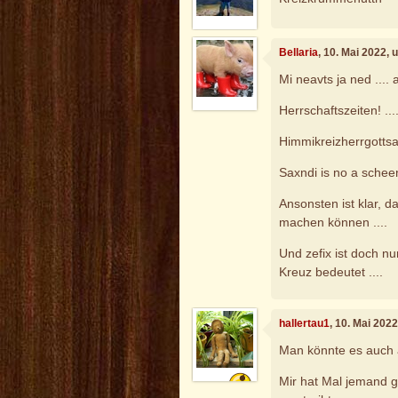
Bellaria
, 10. Mai 2022,
Mi neavts ja ned .... a
Herrschaftszeiten! ..
Himmikreizherrgott
Saxndi is no a schee
Ansonsten ist klar, d
machen können ....
Und zefix ist doch nu
Kreuz bedeutet ....
hallertau1
, 10. Mai 202
Man könnte es auch a
Mir hat Mal jemand 