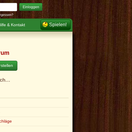
Einloggen
rgessen?
Spielen!
ilfe & Kontakt
rum
stellen
ach…
e
chläge