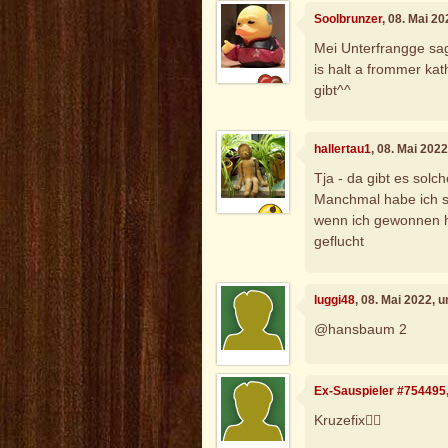
Soolbrunzer
, 08. Mai 2
Mei Unterfrangge sag
is halt a frommer kat
gibt^^
hallertau1
, 08. Mai 202
Tja - da gibt es solch
Manchmal habe ich sc
wenn ich gewonnen h
geflucht
luggi48
, 08. Mai 2022, 
@hansbaum 2
Ex-Sauspieler #754495
Kruzefix☝🏾