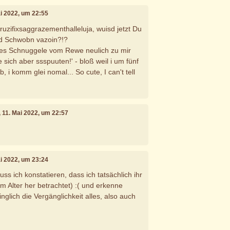
ai 2022, um 22:55
ruzifixsaggrazementhalleluja, wuisd jetzt Du
'd Schwobn vazoin?!?
 des Schnuggele vom Rewe neulich zu mir
sich aber ssspuuten!' - bloß weil i um fünf
, i komm glei nomal... So cute, I can't tell
, 11. Mai 2022, um 22:57
ai 2022, um 23:24
uss ich konstatieren, dass ich tatsächlich ihr
m Alter her betrachtet) :( und erkenne
nglich die Vergänglichkeit alles, also auch