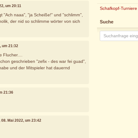
022, um 20:11
Schafkopf-Turniere
t "Ach naaa", "ja Scheiße!" und "schlimm",
holik, der nid so schlimme wörter von sich
Suche
2, um 21:32
e Flucher....
hon geschrieben "zefix - des war fei guad",
abe und der Mitspieler hat dauernd
um 21:36
, 08. Mai 2022, um 23:42