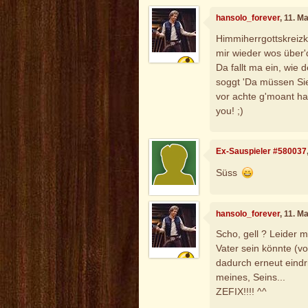
hansolo_forever
, 11. M
Himmiherrgottskreizk
mir wieder wos über
Da fallt ma ein, wie
soggt 'Da müssen Sie 
vor achte g'moant hab
you! ;)
Ex-Sauspieler #580037
Süss
hansolo_forever
, 11. M
Scho, gell ? Leider m
Vater sein könnte (vo
dadurch erneut eindri
meines, Seins...
ZEFIX!!!! ^^