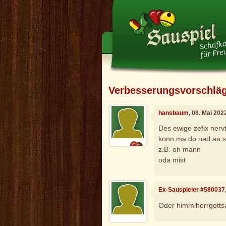
Verbesserungsvorschlä
hansbaum
, 08. Mai 202
Des ewige zefix nervt
konn ma do ned aa 
z.B. oh mann
oda mist
Ex-Sauspieler #580037
Oder himmiherrgott