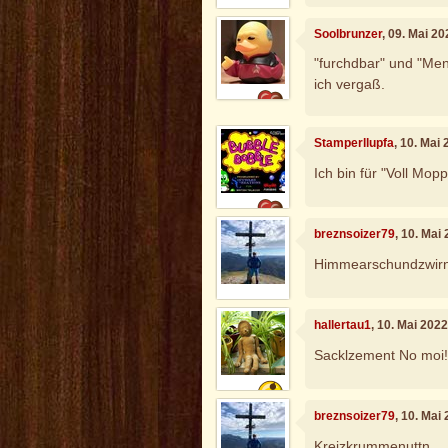
Soolbrunzer
, 09. Mai 2
"furchdbar" und "Men
ich vergaß.
Stamperllupfa
, 10. Mai
Ich bin für "Voll Mo
breznsoizer79
, 10. Mai
Himmearschundzwir
hallertau1
, 10. Mai 202
Sacklzement No moi
breznsoizer79
, 10. Mai
Kreizkrummenuttn