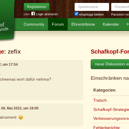
Spielername
Passwort
Registrieren
oder
Login aktivieren
Passwort ve
eingeloggt bleiben
Community
Forum
Ehrentribüne
Kalender
H
ge
: zefix
Schafkopf-Fo
neue Diskussion er
2, um 17:54
.
Einschränken n
scheenas wort dafür nehma?
Kategorien
Tratsch
, 08. Mai 2022, um 18:00
Schafkopf-Strategi
sakrament
Verbesserungsvors
Fehlerberichte