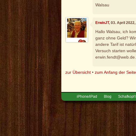
Walsau
ErwinJT
, 03. April 2022
Hallo Walsau, ich k
ganz ohne Geld? Wir 
andere Tarif ist natü
Versuch starten wolle
erwin.fendt@web.de.
zur Übersicht
•
zum Anfang der Seit
iPhone/iPad
Blog
Schafkopf 