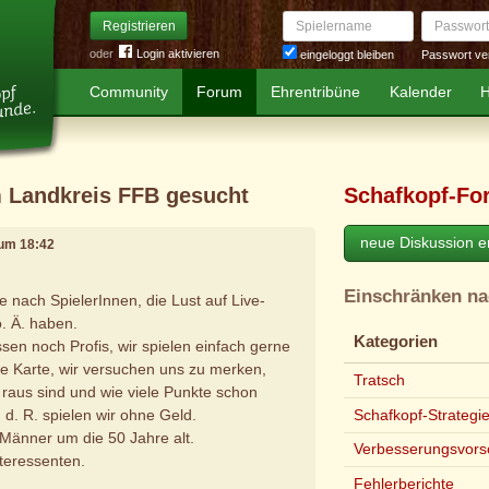
Spielername
Passwort
Registrieren
oder
Login aktivieren
Passwort ve
eingeloggt bleiben
Community
Forum
Ehrentribüne
Kalender
H
m Landkreis FFB gesucht
Schafkopf-Fo
neue Diskussion er
, um 18:42
Einschränken n
e nach SpielerInnen, die Lust auf Live-
. Ä. haben.
Kategorien
sen noch Profis, wir spielen einfach gerne
e Karte, wir versuchen uns zu merken,
Tratsch
raus sind und wie viele Punkte schon
Schafkopf-Strategi
 d. R. spielen wir ohne Geld.
Männer um die 50 Jahre alt.
Verbesserungsvors
nteressenten.
Fehlerberichte