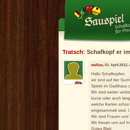
Tratsch
: Schafkopf er i
walSau
, 03. April 2022
Hallo Schafkopfen,
wir sind auf der Such
Spiele im Gadthaus o
Wir sind weder verbis
kurze oder auch lang
welche Karten schon 
eingesammelt sind. I.
Wir sind Frauen und 
Wir freuen uns auf I
Gutes Blatt