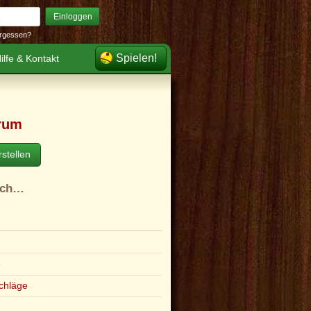
Einloggen
rgessen?
Spielen!
ilfe & Kontakt
rum
stellen
ach…
e
chläge