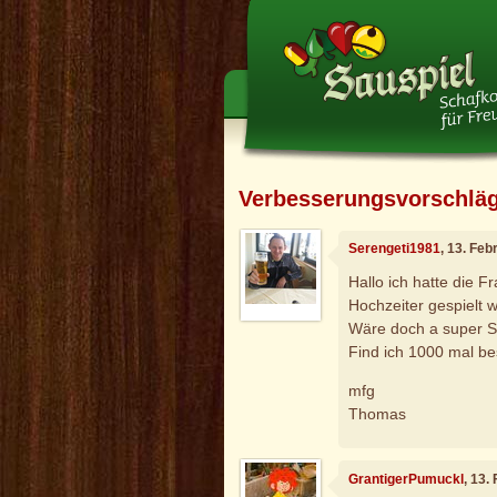
Verbesserungsvorschlä
Serengeti1981
, 13. Fe
Hallo ich hatte die F
Hochzeiter gespielt w
Wäre doch a super S
Find ich 1000 mal be
mfg
Thomas
GrantigerPumuckl
, 13.