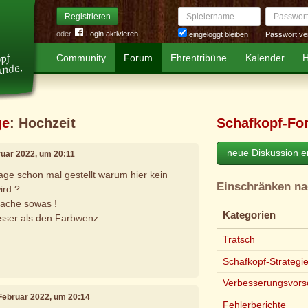
Spielername
Passwort
Registrieren
oder
Login aktivieren
Passwort ve
eingeloggt bleiben
Community
Forum
Ehrentribüne
Kalender
H
ge
: Hochzeit
Schafkopf-Fo
neue Diskussion er
bruar 2022, um 20:11
rage schon mal gestellt warum hier kein
Einschränken n
ird ?
ache sowas !
Kategorien
sser als den Farbwenz .
Tratsch
Schafkopf-Strategi
Verbesserungsvors
 Februar 2022, um 20:14
Fehlerberichte