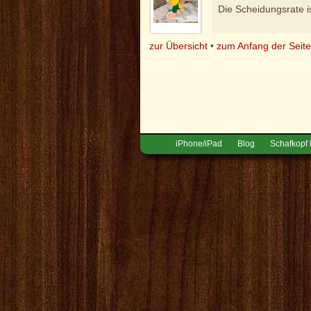
Die Scheidungsrate is
zur Übersicht
•
zum Anfang der Seit
iPhone/iPad
Blog
Schafkopf 