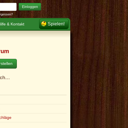
Einloggen
rgessen?
Spielen!
ilfe & Kontakt
rum
stellen
ach…
e
chläge