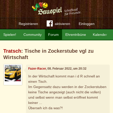
Registrieren
aktivieren
Einloggen
Spielen!
Community
Forum
Ehrentribüne
Kalender
Tratsch
: Tische in Zockerstube vgl zu
Wirtschaft
Fazer-Racer
, 08. Februar 2022, um 20:32
In der Wirtschaft kommt man i d R schnell an
einen Tisch.
Im Gegensattz dazu werden in der Zockerstuben
keine Tische angezeigt (auch nicht die vollen)
und selbst wenn man selbst eröffnet kommt
keiner ...
Überseh ich da was?!