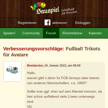
Registrieren
aktivieren
Einloggen
Spielen!
Community
Forum
Ehrentribüne
Kalender
Verbesserungsvorschläge
: Fußball Trikots
für Avatare
Bembecker
, 24. Januar 2022, um 08:09
Hallo,
warum gibt´s denn 3x FCB Jerseys aber keines
von anderen Mannschaften, v.a. 1860?
Sollte man ggf. eher auf sein Klientel münzen, da
hier schon auffallend viele Löwen unterwegs
sind.
VG