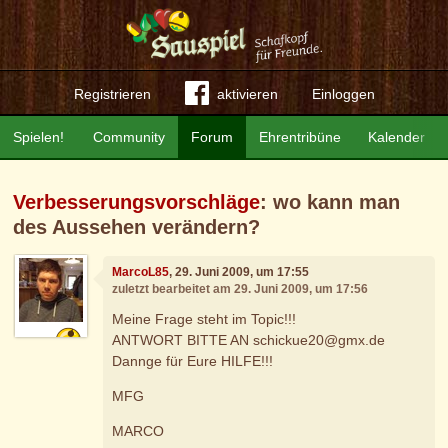
Registrieren
aktivieren
Einloggen
Spielen!
Community
Forum
Ehrentribüne
Kalender
Verbesserungsvorschläge
: wo kann man
des Aussehen verändern?
MarcoL85
, 29. Juni 2009, um 17:55
zuletzt bearbeitet am 29. Juni 2009, um 17:56
Meine Frage steht im Topic!!!
ANTWORT BITTE AN schickue20@gmx.de
Dannge für Eure HILFE!!!
MFG
MARCO