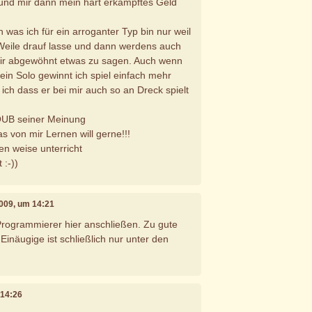
und mir dann mein hart erkämpftes Geld
 was ich für ein arroganter Typ bin nur weil
 Weile drauf lasse und dann werdens auch
mir abgewöhnt etwas zu sagen. Auch wenn
in Solo gewinnt ich spiel einfach mehr
ich dass er bei mir auch so an Dreck spielt
OUB seiner Meinung
s von mir Lernen will gerne!!!
n weise unterricht
:-))
2009, um 14:21
rogrammierer hier anschließen. Zu gute
Einäugige ist schließlich nur unter den
 14:26