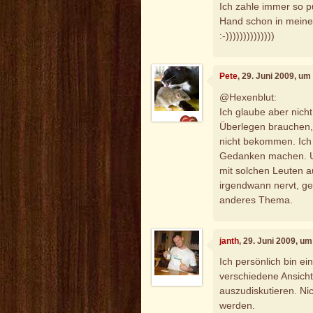
Ich zahle immer so p
Hand schon in meine
:-))))))))))))))
Pete
, 29. Juni 2009, um
@Hexenblut:
Ich glaube aber nich
Überlegen brauchen,
nicht bekommen. Ich 
Gedanken machen. Un
mit solchen Leuten 
irgendwann nervt, geh
anderes Thema.
janth
, 29. Juni 2009, u
Ich persönlich bin ei
verschiedene Ansich
auszudiskutieren. Ni
werden.