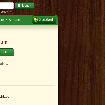
Einloggen
rgessen?
Spielen!
ilfe & Kontakt
rum
stellen
ach…
e
chläge