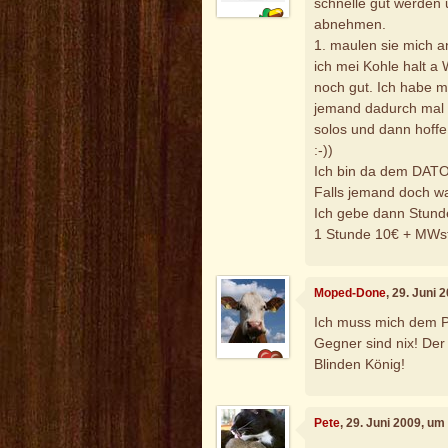
schnelle gut werden 
abnehmen.
1. maulen sie mich an
ich mei Kohle halt a
noch gut. Ich habe 
jemand dadurch mal e
solos und dann hoffe 
:-))
Ich bin da dem DAT
Falls jemand doch wa
Ich gebe dann Stunde
1 Stunde 10€ + MWst 
Moped-Done
, 29. Juni 
Ich muss mich dem P
Gegner sind nix! Der 
Blinden König!
Pete
, 29. Juni 2009, um