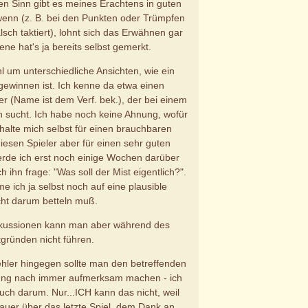
hen Sinn gibt es meines Erachtens in guten
nn (z. B. bei den Punkten oder Trümpfen
lsch taktiert), lohnt sich das Erwähnen gar
fene hat's ja bereits selbst gemerkt.
l um unterschiedliche Ansichten, wie ein
gewinnen ist. Ich kenne da etwa einen
r (Name ist dem Verf. bek.), der bei einem
en sucht. Ich habe noch keine Ahnung, wofür
h halte mich selbst für einen brauchbaren
iesen Spieler aber für einen sehr guten
erde ich erst noch einige Wochen darüber
 ihn frage: "Was soll der Mist eigentlich?".
 ich ja selbst noch auf eine plausible
icht darum betteln muß.
skussionen kann man aber während des
tgründen nicht führen.
Fehler hingegen sollte man den betreffenden
ung nach immer aufmerksam machen - ich
l auch darum. Nur...ICH kann das nicht, weil
rauer über das letzte Spiel, dem Dank an