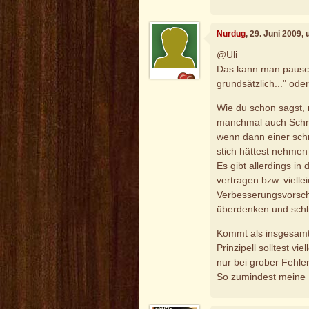
Nurdug
, 29. Juni 2009,
@Uli
Das kann man pauscha
grundsätzlich..." oder
Wie du schon sagst, 
manchmal auch Schma
wenn dann einer schr
stich hättest nehmen
Es gibt allerdings in 
vertragen bzw. viellei
Verbesserungsvorsc
überdenken und schl
Kommt als insgesamt a
Prinzipell solltest vi
nur bei grober Fehl
So zumindest meine