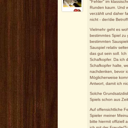
"Fehler" im klassisc
Runden kaum. Und we
verzählt und daher fa
nicht - der/die Betrof
Vielmehr geht es woh
bestimmtes Spiel zu 
bestimmten Sauspiele
Sauspiel relativ selt
das gut sein soll. Ic
Schafkopfer. Da ich d
Schafkopfer halte, w
nachdenken, bevor ich
Möglicherweise komme
Antwort, damit ich n
Solche Grundsatzdi
Spiels schon aus Zei
Auf offensichtliche 
Spieler meiner Mein
bitte hiermit offiziel
ich mit der Freude/T