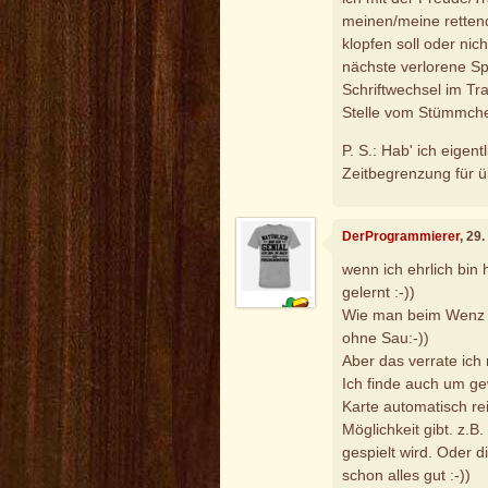
meinen/meine rettend
klopfen soll oder nic
nächste verlorene Sp
Schriftwechsel im Tra
Stelle vom Stümmche
P. S.: Hab' ich eigen
Zeitbegrenzung für ü
DerProgrammierer
, 29
wenn ich ehrlich bin
gelernt :-))
Wie man beim Wenz r
ohne Sau:-))
Aber das verrate ich 
Ich finde auch um ge
Karte automatisch r
Möglichkeit gibt. z.B
gespielt wird. Oder di
schon alles gut :-))