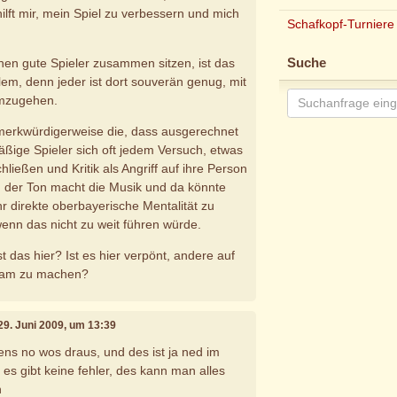
hilft mir, mein Spiel zu verbessern und mich
Schafkopf-Turniere
enen gute Spieler zusammen sitzen, ist das
Suche
lem, denn jeder ist dort souverän genug, mit
 umzugehen.
 merkwürdigerweise die, dass ausgerechnet
äßige Spieler sich oft jedem Versuch, etwas
hließen und Kritik als Angriff auf ihre Person
, der Ton macht die Musik und da könnte
r direkte oberbayerische Mentalität zu
nn das nicht zu weit führen würde.
t das hier? Ist es hier verpönt, andere auf
ksam zu machen?
 29. Juni 2009, um 13:39
ens no wos draus, und des ist ja ned im
- es gibt keine fehler, des kann man alles
n