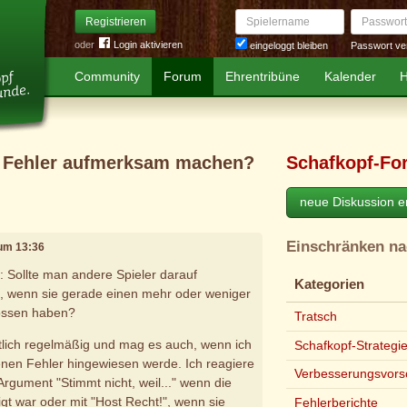
Spielername
Passwort
Registrieren
oder
Login aktivieren
Passwort ve
eingeloggt bleiben
Community
Forum
Ehrentribüne
Kalender
H
re Fehler aufmerksam machen?
Schafkopf-Fo
neue Diskussion er
Einschränken n
 um 13:36
 Sollte man andere Spieler darauf
Kategorien
 wenn sie gerade einen mehr oder weniger
ossen haben?
Tratsch
tlich regelmäßig und mag es auch, wenn ich
Schafkopf-Strategi
enen Fehler hingewiesen werde. Ich reagiere
Verbesserungsvors
Argument "Stimmt nicht, weil..." wenn die
igt war oder mit "Host Recht!", wenn sie
Fehlerberichte