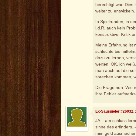
berechtigt war. Dies 
weiter zu entwickeln.
In Spielrunden, in d
i.d.R. auch kein Prob
konstruktiver Kritik
Meine Erfahrung ist
schlechte bis mittelm
dazu zu lernen, versc
werten. OK, ich weiß
man auch auf die seh
sprechen kommen, we
Die Frage nun: Wie is
ihre Fehler aufmer
Ex-Sauspieler #26032
,
JA... am schluss lern
sinne des erfinders. 
mim geld ausmache