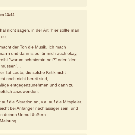
 um 13:44
l nicht sagen, in der Art "hier sollte man
 so.
macht der Ton die Musik. Ich mach
rrn und dann is es für mich auch okay,
eibt "warum schmierstn net?" oder "den
 müssen"...
der Tat Leute, die solche Kritik nicht
cht noch nicht bereit sind,
hläge entgegenzunehmen und dann zu
ießlich anzuwenden.
uf die Situation an, v.a. auf die Mitspieler.
elleicht bei Anfänger nachlässiger sein, und
ern deinen Unmut äußern.
 Meinung.