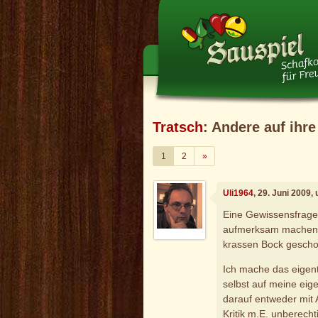
Tratsch
: Andere auf ih
Weiter
1
2
»
Uli1964
, 29. Juni 2009,
Eine Gewissensfrage:
aufmerksam machen,
krassen Bock gesch
Ich mache das eigen
selbst auf meine eig
darauf entweder mit 
Kritik m.E. unberecht