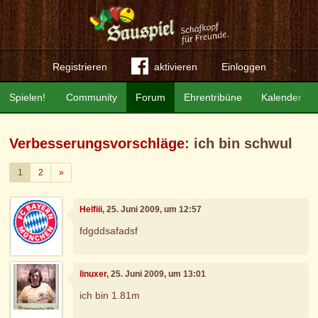
Registrieren
aktivieren
Einloggen
Spielen!
Community
Forum
Ehrentribüne
Kalender
Verbesserungsvorschläge
: ich bin schwul
Weiter
1
2
»
Helfiii
, 25. Juni 2009, um 12:57
fdgddsafadsf
linuxer
, 25. Juni 2009, um 13:01
ich bin 1.81m