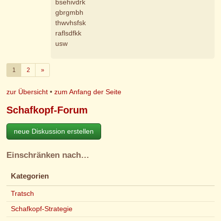
bsehivdrk
gbrgmbh
thwvhsfsk
raflsdfkk
usw
Weiter
1
2
»
zur Übersicht
•
zum Anfang der Seite
Schafkopf-Forum
neue Diskussion erstellen
Einschränken nach…
Kategorien
Tratsch
Schafkopf-Strategie