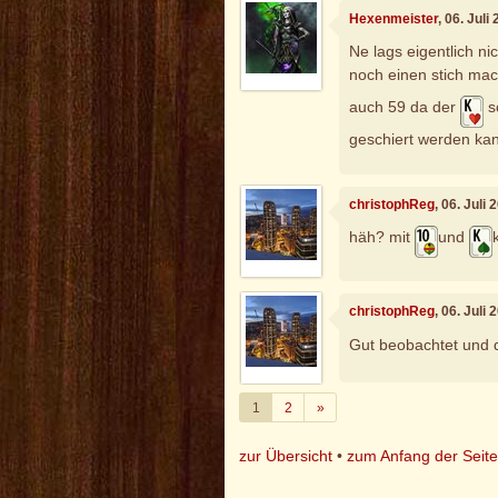
Hexenmeister
, 06. Jul
Ne lags eigentlich ni
noch einen stich ma
auch 59 da der
s
geschiert werden ka
christophReg
, 06. Juli
häh? mit
und
christophReg
, 06. Juli
Gut beobachtet und
Weiter
1
2
»
zur Übersicht
•
zum Anfang der Seit