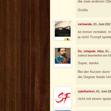
die zwei anderen O
Grüße
viehweide
, 01. Juni 20
ist immer rentabel, m
ja nicht Trumpf spiel
Da_stingade_Hias
, 01.
zuletzt bearbeitet am 0
Super, danke.
Bei der Kurzen dann 
die Gegner beide Un
spielfuehrer
, 01. Juni 
nicht mit einem spat