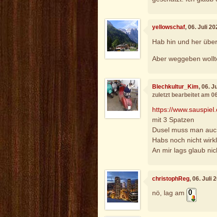
yellowschaf
, 06. Juli 2
Hab hin und her über
Aber weggeben wollte
Blechkultur_Kim
, 06. 
zuletzt bearbeitet am 0
https://www.sauspiel
mit 3 Spatzen
Dusel muss man auch
Habs noch nicht wirk
An mir lags glaub ni
christophReg
, 06. Juli
nö, lag am