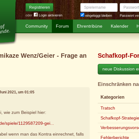
Spielername
Passwort
Registrieren
oder
Login aktivieren
Passwort ve
eingeloggt bleiben
Community
Forum
Ehrentribüne
Kalender
H
mikaze Wenz/Geier - Frage an
Schafkopf-Fo
neue Diskussion er
Einschränken n
 Juni 2021, um 01:05
Kategorien
Tratsch
, wie zum Beispiel hier:
Schafkopf-Strategi
.de/spiele/1129587209-gei...
Verbesserungsvors
tabel wenn man das Kontra einrechnet, falls
Fehlerberichte