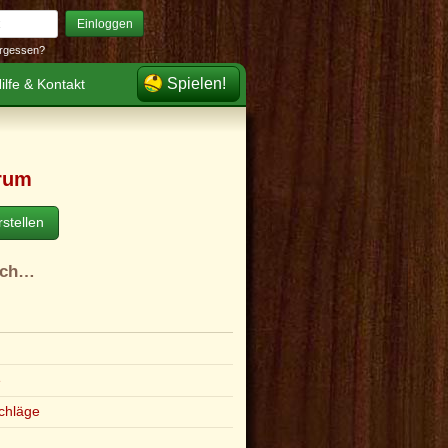
Einloggen
rgessen?
Spielen!
ilfe & Kontakt
rum
stellen
ach…
e
chläge