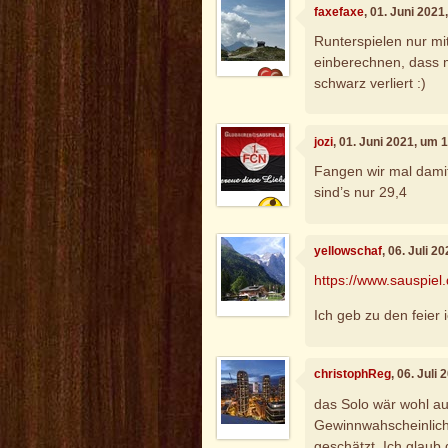
faxefaxe
, 01. Juni 202
Runterspielen nur mi
einberechnen, dass
schwarz verliert :)
jozi
, 01. Juni 2021, um 
Fangen wir mal damit
sind’s nur 29,4
yellowschaf
, 06. Juli 2
https://www.sauspiel
Ich geb zu den feier 
christophReg
, 06. Juli
das Solo wär wohl a
Gewinnwahscheinlichk
geschätzt. Ich glaub 