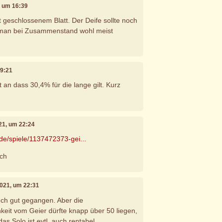
1, um 16:39
t geschlossenem Blatt. Der Deife sollte noch
 man bei Zusammenstand wohl meist
19:21
 an dass 30,4% für die lange gilt. Kurz
021, um 22:24
.de/spiele/1137472373-gei...
ich
 2021, um 22:31
uch gut gegangen. Aber die
eit vom Geier dürfte knapp über 50 liegen,
das Solo ist evtl. auch rentabel.