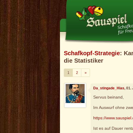
Schafkopf-Strategie
: Ka
die Statistiker
Weiter
1
2
»
Da_stingade_Hias
, 01.
Servus beinand,
Im Auswurf ohne zwei
https://www.sauspiel
Ist es auf Dauer ren