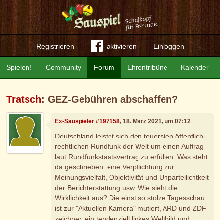
Registrieren
aktivieren
Einloggen
Spielen!
Community
Forum
Ehrentribüne
Kalender
Tratsch
: GEZ-Gebühren abschaffen?
Ex-Sauspieler #197158
, 18. März 2021, um 07:12
Deutschland leistet sich den teuersten öffentlich-
rechtlichen Rundfunk der Welt um einen Auftrag
laut Rundfunkstaatsvertrag zu erfüllen. Was steht
da geschrieben: eine Verpflichtung zur
Meinungsvielfalt, Objektivität und Unparteilichtkeit
der Berichterstattung usw. Wie sieht die
Wirklichkeit aus? Die einst so stolze Tagesschau
ist zur "Aktuellen Kamera" mutiert, ARD und ZDF
zeichnen ein tendenziell linkes Weltbild und