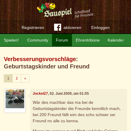
Registrieren
aktivieren
Einloggen
Spielen!
Community
Forum
Ehrentribüne
Kalender
Verbesserungsvorschläge
:
Geburtstagskinder und Freund
Weiter
1
2
»
Jockel27
, 02. Juni 2009, um 01:55
Wär des machbar das ma bei de
Geburtstagskinder die Freunde kenntlich mach,
bei 200 Freund fällt eim des scho schwer sei
Freund no alle zu kenna.
Merce im vorraus guad Blatt und liebe Grüsse