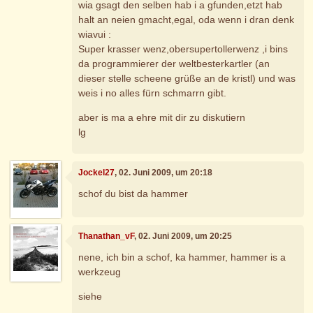
wia gsagt den selben hab i a gfunden,etzt hab
halt an neien gmacht,egal, oda wenn i dran denk
wiavui :
Super krasser wenz,obersupertollerwenz ,i bins
da programmierer der weltbesterkartler (an
dieser stelle scheene grüße an de kristl) und was
weis i no alles fürn schmarrn gibt.
aber is ma a ehre mit dir zu diskutiern
lg
Jockel27
, 02. Juni 2009, um 20:18
schof du bist da hammer
Thanathan_vF
, 02. Juni 2009, um 20:25
nene, ich bin a schof, ka hammer, hammer is a
werkzeug
siehe