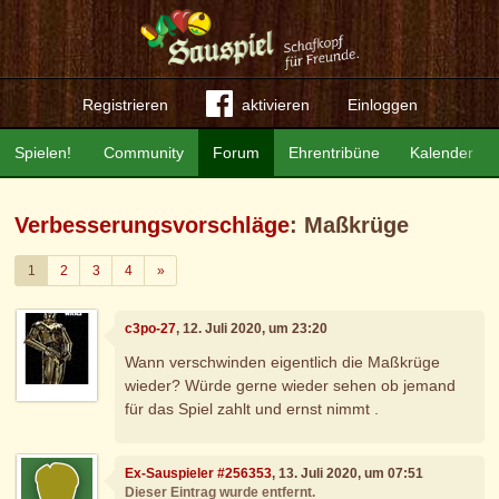
Registrieren
aktivieren
Einloggen
Spielen!
Community
Forum
Ehrentribüne
Kalender
Verbesserungsvorschläge
: Maßkrüge
Weiter
1
2
3
4
»
c3po-27
, 12. Juli 2020, um 23:20
Wann verschwinden eigentlich die Maßkrüge
wieder? Würde gerne wieder sehen ob jemand
für das Spiel zahlt und ernst nimmt .
Ex-Sauspieler #256353
, 13. Juli 2020, um 07:51
Dieser Eintrag wurde entfernt.