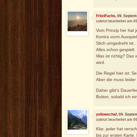
FritziFuchs
, 09. Septe
zuletzt bearbeitet am 
Vom Prinzip her hat 
Kontra vorm Ausspiel,
Stich umgedreht ist..
Alles schon gespielt.
Was ist richtig? Da
wird.
Die Regel hier ist: Sei
Aber die muss leider
Daher gibt's Dauerfe
Button, sobald ich ei
yellowschaf
, 09. Septe
zuletzt bearbeitet am 
Klar, jeder hat vers
bis zur ersten Karte. 