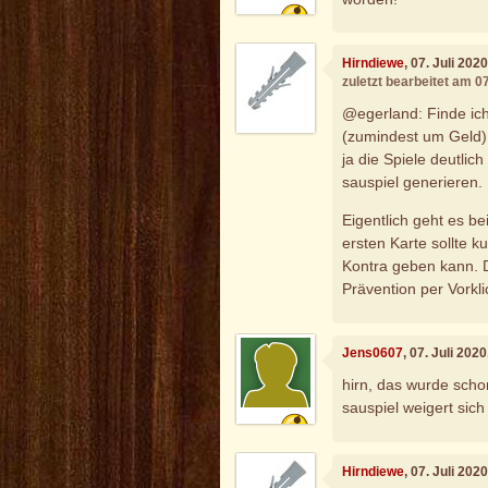
Hirndiewe
, 07. Juli 202
zuletzt bearbeitet am 07
@egerland: Finde ic
(zumindest um Geld) 
ja die Spiele deutlic
sauspiel generieren.
Eigentlich geht es b
ersten Karte sollte 
Kontra geben kann. 
Prävention per Vorkl
Jens0607
, 07. Juli 202
hirn, das wurde schon
sauspiel weigert sic
Hirndiewe
, 07. Juli 202