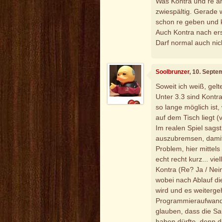
Was Kontra und re an
zwiespältig. Gerade
schon re geben und k
Auch Kontra nach erst
Darf normal auch nic
Soolbrunzer
, 10. Septe
Soweit ich weiß, gelt
Unter 3.3 sind Kontr
so lange möglich ist,
auf dem Tisch liegt (
Im realen Spiel sagst
auszubremsen, damit
Problem, hier mittel
echt recht kurz... vi
Kontra (Re? Ja / Nei
wobei nach Ablauf di
wird und es weiterge
Programmieraufwand 
glauben, dass die S
haben dürfte, denn 