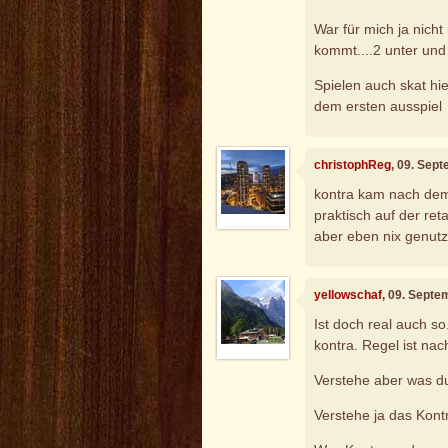
War für mich ja nicht
kommt....2 unter und 
Spielen auch skat hie
dem ersten ausspiel
christophReg
, 09. Sep
kontra kam nach dem a
praktisch auf der reta
aber eben nix genutzt
yellowschaf
, 09. Septe
Ist doch real auch so.
kontra. Regel ist nac
Verstehe aber was d
Verstehe ja das Kontr