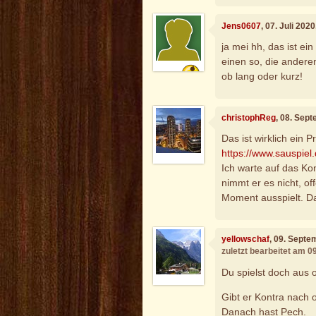
Jens0607
, 07. Juli 202
ja mei hh, das ist ei
einen so, die andere
ob lang oder kurz!
christophReg
, 08. Sep
Das ist wirklich ein 
https://www.sauspiel
Ich warte auf das Ko
nimmt er es nicht, of
Moment ausspielt. Da
yellowschaf
, 09. Septe
zuletzt bearbeitet am 
Du spielst doch aus 
Gibt er Kontra nach o
Danach hast Pech.