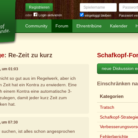
Spielername
Passwort
Registrieren
oder
Login aktivieren
Passwort ve
eingeloggt bleiben
Community
Forum
Ehrentribüne
Kalender
H
ge
: Re-Zeit zu kurz
Schafkopf-Fo
neue Diskussion er
0, um 01:03
nicht so gut aus im Regelwerk, aber ich
Einschränken n
 Zeit hat ein Kontra zu erwiedern. Eine
h einem Kontra eine automatische 3-
Kategorien
ulegen, damit jeder kurz Zeit zum
ken hat.
Tratsch
Schafkopf-Strategi
0, um 07:30
Verbesserungsvors
 suchen, ist alles schon angesprochen
Fehlerberichte