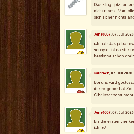
Das klingt jetzt unte
nicht magst. Vom all
sich sicher nichts än
Jens0607
, 07. Juli 202
ich hab das ja befürw
sauspiel ist da stur 
bestimmt schon drei
saufrech
, 07. Juli 2020
Bei uns wird gestoss
der re-geber hat Zeit 
Gibt insgesamt mehr 
Jens0607
, 07. Juli 202
bis die ersten vier k
ich es!