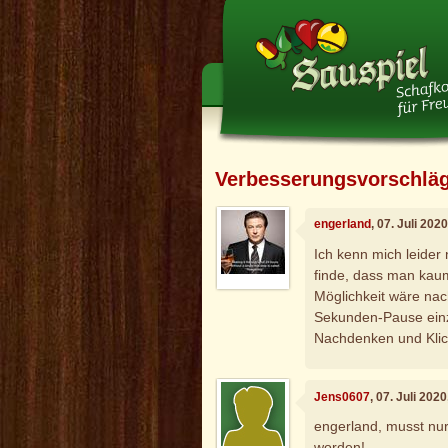
Verbesserungsvorschlä
engerland
, 07. Juli 202
Ich kenn mich leider 
finde, dass man kaum
Möglichkeit wäre nac
Sekunden-Pause einz
Nachdenken und Klic
Jens0607
, 07. Juli 202
engerland, musst nur
worden!