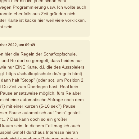
geht hier bin ich ja eh schon echt
 wegen Programmierung usw. Ich wollte auch
onnte ebenfalls aus Zeit gründen nicht.
er Karte ist kacke hier weil viele vorklicken.
ht sein
mber 2022, um 09:49
en hier die Regeln der Schafkopfschule.
a und Re dort so geregelt, dass beides nur
 wie nur EINE Karte, d.i. die des Ausspielers
vgl. https://schafkopfschule.de/regeln.html).
 dann halt "Stopp" (oder so), um Position 2
 Du Zeit zum Überlegen hast. Real kein
s Pause ansatzweise möglich, fürs Re aber
elleicht eine automatische Abfrage nach dem
n?) mit einer kurzen (5-10 sek?) Pause,
eser Pause automatisch auf "nein" gestellt
ht...? Das kann doch so ein großer
kaum sein. In diesem Fall mag ich auch
auspiel GmbH durchaus Interesse hieran
durch nicht gegebene Retouren gehen ja