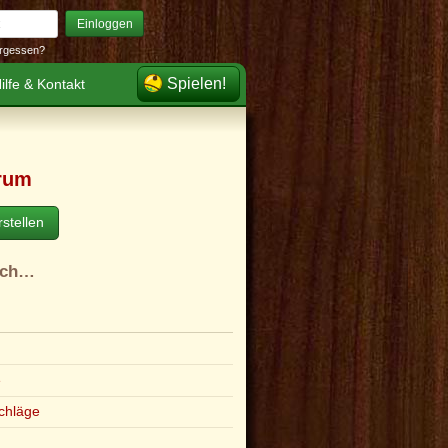
Einloggen
rgessen?
Spielen!
ilfe & Kontakt
rum
stellen
ach…
e
chläge