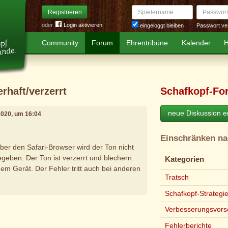
Spielername
Passwort
Registrieren
oder
Login aktivieren
Passwort ve
eingeloggt bleiben
Community
Forum
Ehrentribüne
Kalender
H
erhaft/verzerrt
Schafkopf-Fo
neue Diskussion er
 2020, um 16:04
Einschränken n
ber den Safari-Browser wird der Ton nicht
egeben. Der Ton ist verzerrt und blechern.
Kategorien
nem Gerät. Der Fehler tritt auch bei anderen
Tratsch
Schafkopf-Strategi
e
Verbesserungsvors
Fehlerberichte