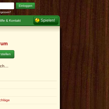
Einloggen
rgessen?
Spielen!
ilfe & Kontakt
rum
stellen
ach…
e
chläge