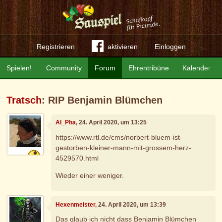
Registrieren
aktivieren
Einloggen
Spielen!
Community
Forum
Ehrentribüne
Kalender
Tratsch
: RIP Benjamin Blümchen
Al_Pha
, 24. April 2020, um 13:25
https://www.rtl.de/cms/norbert-bluem-ist-
gestorben-kleiner-mann-mit-grossem-herz-
4529570.html
Wieder einer weniger.
Hexenmeister
, 24. April 2020, um 13:39
Das glaub ich nicht dass Benjamin Blümchen