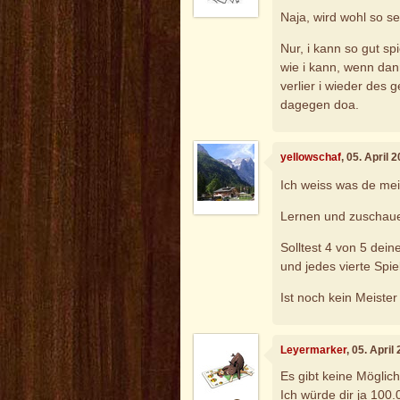
Naja, wird wohl so se
Nur, i kann so gut sp
wie i kann, wenn da
verlier i wieder des 
dagegen doa.
yellowschaf
, 05. April
Ich weiss was de me
Lernen und zuschaue
Solltest 4 von 5 dein
und jedes vierte Spiel
Ist noch kein Meister
Leyermarker
, 05. Apri
Es gibt keine Möglich
Ich würde dir ja 100.