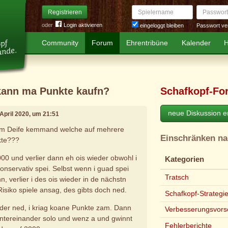
Spielername
Passwort
Registrieren
oder
Login aktivieren
Passwort ve
eingeloggt bleiben
Community
Forum
Ehrentribüne
Kalender
H
 kann ma Punkte kaufn?
Schafkopf-Fo
neue Diskussion er
. April 2020, um 21:51
um Deife kemmand welche auf mehrere
Einschränken n
kte???
000 und verlier dann eh ois wieder obwohl i
Kategorien
onservativ spei. Selbst wenn i guad spei
Tratsch
 verlier i des ois wieder in de nächstn
isiko spiele ansag, des gibts doch ned.
Schafkopf-Strategi
oder ned, i kriag koane Punkte zam. Dann
Verbesserungsvors
intereinander solo und wenz a und gwinnt
Fehlerberichte