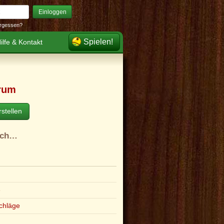
Einloggen
rgessen?
Spielen!
ilfe & Kontakt
rum
stellen
ach…
e
chläge