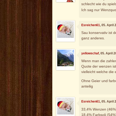
schlecht wie du spielst
Ich sag nur Wenzqu
Esreichen61
, 05. April
Sau konservativ ist d
ganz anderes.
yellowschaf
, 05. April
Wenn man die zahlen v
Quote der wenzen ist 
vielleicht welche die
Ohne Geier und farbw
anteilig
Esreichen61
, 05. April
33,4% Wenzen (46%
18,4% Farbsoli (54%