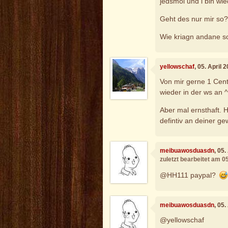
jedsmoi und i bin wi
Geht des nur mir so
Wie kriagn andane s
yellowschaf
, 05. April
Von mir gerne 1 Cent 
wieder in der ws an 
Aber mal ernsthaft. H
defintiv an deiner g
meibuawosduasdn
, 05
zuletzt bearbeitet am 0
@HH111 paypal?
meibuawosduasdn
, 05
@yellowschaf