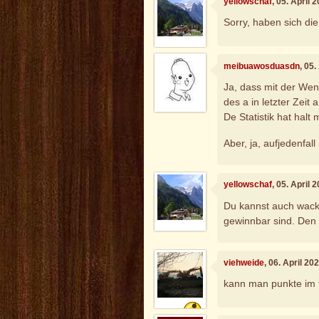
yellowschaf
, 05. April
Sorry, haben sich di
meibuawosduasdn
, 05
Ja, dass mit der Wen
des a in letzter Zeit a
De Statistik hat halt 
Aber, ja, aufjedenfal
yellowschaf
, 05. April
Du kannst auch wackl
gewinnbar sind. Den 
viehweide
, 06. April 2
kann man punkte im f