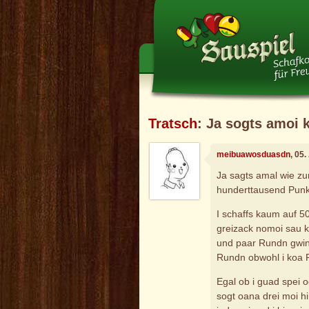
Tratsch
: Ja sogts amoi
meibuawosduasdn
, 05
Ja sagts amal wie z
hunderttausend Pun
I schaffs kaum auf 5
greizack nomoi sau k
und paar Rundn gwinn,
Rundn obwohl i koa R
Egal ob i guad spei 
sogt oana drei moi h