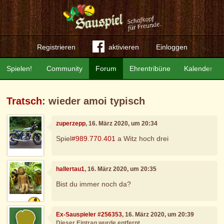
Registrieren
aktivieren
Einloggen
Spielen!
Community
Forum
Ehrentribüne
Kalender
Tratsch
: wieder amoi typisch
zuperzepp
, 16. März 2020, um 20:34
Spiel
#989.770.401
a Witz hoch drei
hallertau1
, 16. März 2020, um 20:35
Bist du immer noch da?
Ex-Sauspieler #256353
, 16. März 2020, um 20:39
Dieser Eintrag wurde entfernt.