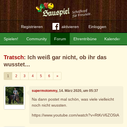
Registrieren
aktivieren
Einloggen
Spielen!
Community
Forum
Ehrentribüne
Kalender
Tratsch
: Ich weiß gar nicht, ob ihr das
wusstet...
Weiter
1
2
3
4
5
6
»
supermotommy
, 14. März 2020, um 05:37
Na dann postet mal schön, was viele vielleicht
noch nicht wussten.
https://www.youtube.com/watch?v=RtKrV6ZO5tA