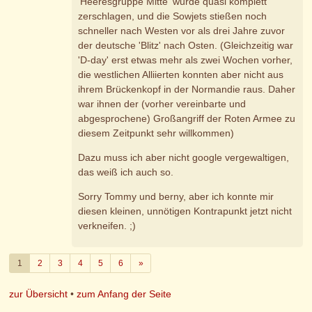
'Heeresgruppe Mitte' wurde quasi komplett
zerschlagen, und die Sowjets stießen noch
schneller nach Westen vor als drei Jahre zuvor
der deutsche 'Blitz' nach Osten. (Gleichzeitig war
'D-day' erst etwas mehr als zwei Wochen vorher,
die westlichen Alliierten konnten aber nicht aus
ihrem Brückenkopf in der Normandie raus. Daher
war ihnen der (vorher vereinbarte und
abgesprochene) Großangriff der Roten Armee zu
diesem Zeitpunkt sehr willkommen)
Dazu muss ich aber nicht google vergewaltigen,
das weiß ich auch so.
Sorry Tommy und berny, aber ich konnte mir
diesen kleinen, unnötigen Kontrapunkt jetzt nicht
verkneifen. ;)
Weiter
1
2
3
4
5
6
»
zur Übersicht
•
zum Anfang der Seite