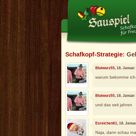
Schafkopf-Strategie
: Ge
Blutwurz55
, 18. Januar
warum bekomme ich 
Blutwurz55
, 18. Januar
und das seit jahren
Esreichen61
, 18. Janu
Naja, dann schau mal 