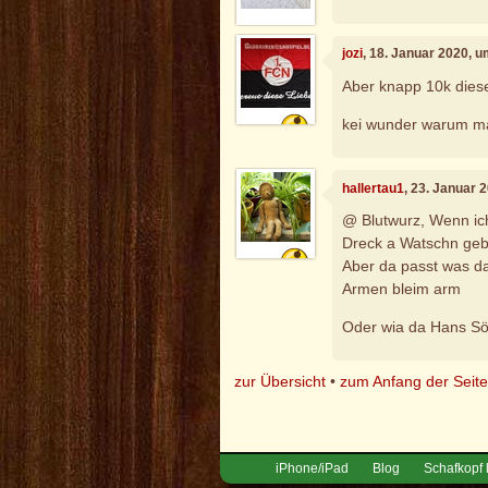
jozi
, 18. Januar 2020, 
Aber knapp 10k diese
kei wunder warum ma
hallertau1
, 23. Januar 
@ Blutwurz, Wenn ic
Dreck a Watschn ge
Aber da passt was d
Armen bleim arm
Oder wia da Hans Söl
zur Übersicht
•
zum Anfang der Seit
iPhone/iPad
Blog
Schafkopf 