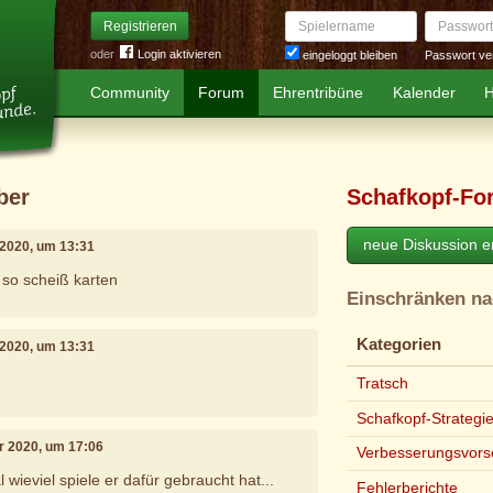
Spielername
Passwort
Registrieren
oder
Login aktivieren
Passwort ve
eingeloggt bleiben
Community
Forum
Ehrentribüne
Kalender
H
ber
Schafkopf-Fo
neue Diskussion er
 2020, um 13:31
so scheiß karten
Einschränken n
Kategorien
 2020, um 13:31
Tratsch
Schafkopf-Strategi
ar 2020, um 17:06
Verbesserungsvors
wieviel spiele er dafür gebraucht hat...
Fehlerberichte