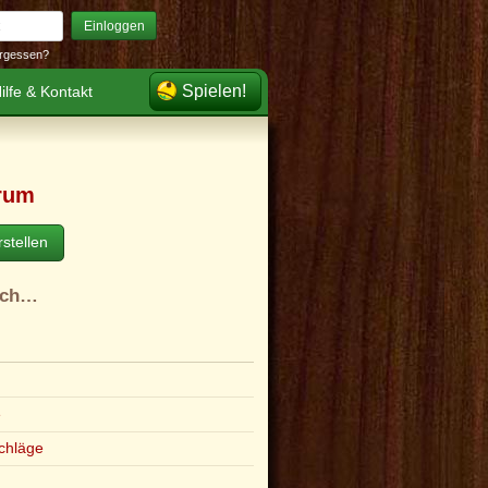
Einloggen
rgessen?
Spielen!
ilfe & Kontakt
rum
stellen
ach…
e
chläge