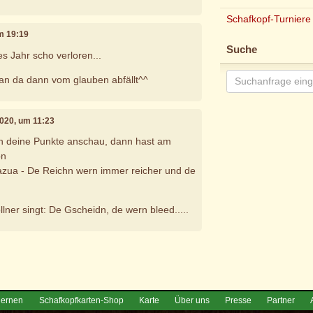
Schafkopf-Turniere
um 19:19
Suche
s Jahr scho verloren...
n da dann vom glauben abfällt^^
2020, um 11:23
h deine Punkte anschau, dann hast am
bn
azua - De Reichn wern immer reicher und de
lner singt: De Gscheidn, de wern bleed.....
e
lernen
Schafkopfkarten-Shop
Karte
Über uns
Presse
Partner