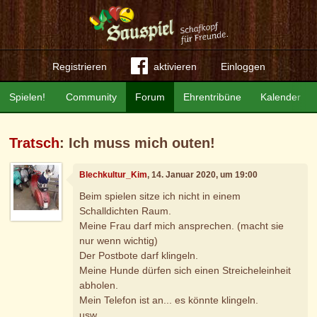
Registrieren
aktivieren
Einloggen
Spielen!
Community
Forum
Ehrentribüne
Kalender
Tratsch
: Ich muss mich outen!
Blechkultur_Kim
, 14. Januar 2020, um 19:00
Beim spielen sitze ich nicht in einem
Schalldichten Raum.
Meine Frau darf mich ansprechen. (macht sie
nur wenn wichtig)
Der Postbote darf klingeln.
Meine Hunde dürfen sich einen Streicheleinheit
abholen.
Mein Telefon ist an... es könnte klingeln.
usw.…