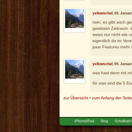
yellowschaf
, 09. Janua
nein, es gibt auch g
gewissen Zeitraum. 
weiss nur nicht wie 
eigentlich da im Vere
paar Features mehr w
yellowschaf
, 09. Janua
was hast denn mit mir
für was sind die 5 E
zur Übersicht
•
zum Anfang der Seit
iPhone/iPad
Blog
Schafkopf 