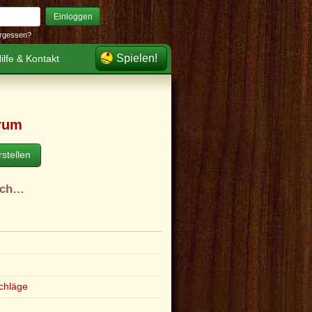
Einloggen
rgessen?
Spielen!
ilfe & Kontakt
rum
stellen
ach…
e
chläge