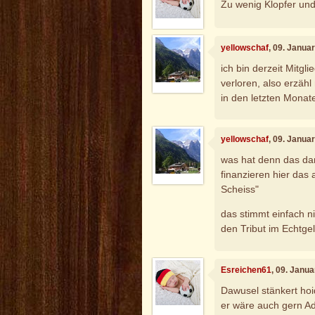
Zu wenig Klopfer und
yellowschaf
, 09. Janua
ich bin derzeit Mitg
verloren, also erzähl
in den letzten Monate
yellowschaf
, 09. Janua
was hat denn das dam
finanzieren hier das 
Scheiss"
das stimmt einfach ni
den Tribut im Echtgel
Esreichen61
, 09. Janu
Dawusel stänkert hoi
er wäre auch gern A