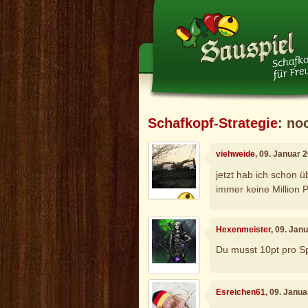
Schafkopf-Strategie
: no
viehweide
, 09. Januar 
jetzt hab ich schon 
immer keine Million 
Hexenmeister
, 09. Jan
Du musst 10pt pro S
Esreichen61
, 09. Janu