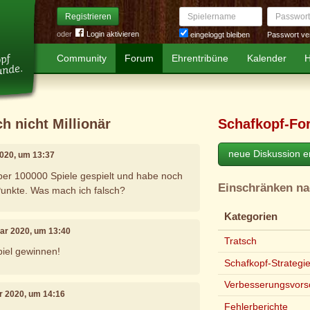
Spielername
Passwort
Registrieren
oder
Login aktivieren
Passwort ve
eingeloggt bleiben
Community
Forum
Ehrentribüne
Kalender
H
ch nicht Millionär
Schafkopf-Fo
neue Diskussion er
2020, um 13:37
über 100000 Spiele gespielt und habe noch
Einschränken n
Punkte. Was mach ich falsch?
Kategorien
uar 2020, um 13:40
Tratsch
piel gewinnen!
Schafkopf-Strategi
Verbesserungsvors
ar 2020, um 14:16
Fehlerberichte