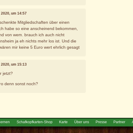
r 2020, um 14:57
eschenkte Mitgliedschaften über einen
ich habe so eine anscheinend bekommen,
und von wem. brauch ich auch nicht
insheim ja eh nichts mehr los ist. Und die
ären mir keine 5 Euro wert ehrlich gesagt
r 2020, um 15:13
 jetzt?
uro denn sonst noch?
e
lernen
Schafkopfkarten-Shop
Karte
Über uns
Presse
Partner