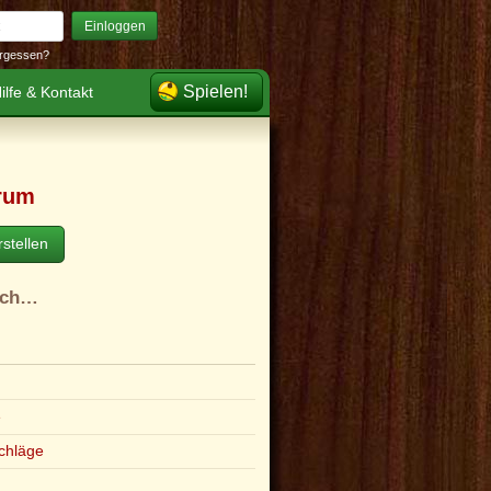
Einloggen
rgessen?
Spielen!
ilfe & Kontakt
rum
stellen
ach…
e
chläge