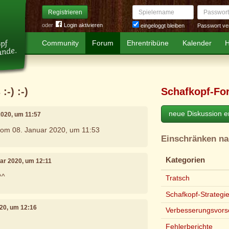
Spielername
Passwort
Registrieren
oder
Login aktivieren
Passwort ve
eingeloggt bleiben
Community
Forum
Ehrentribüne
Kalender
H
:-) :-)
Schafkopf-Fo
neue Diskussion er
2020, um 11:57
vom 08. Januar 2020, um 11:53
Einschränken n
Kategorien
uar 2020, um 12:11
^^
Tratsch
Schafkopf-Strategi
020, um 12:16
Verbesserungsvors
Fehlerberichte