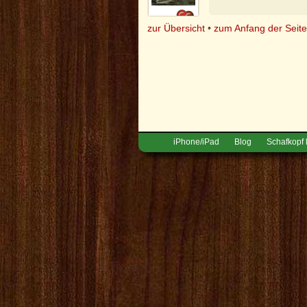
zur Übersicht
•
zum Anfang der Seit
iPhone/iPad
Blog
Schafkopf 