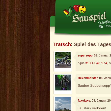
Tratsch
: Spiel des Tages 
zuperzepp
, 08. Januar 
Spiel
#971.048.974
, 
Hexenmeister
, 08. Jan
Sauber Suppensepp
faxefaxe
, 08. Januar 2
Ja, stark verloren!