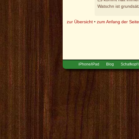
Watschn ist grundsät
zur Übersicht
•
zum Anfang der Seit
iPhone/iPad
Blog
Schafkopf 