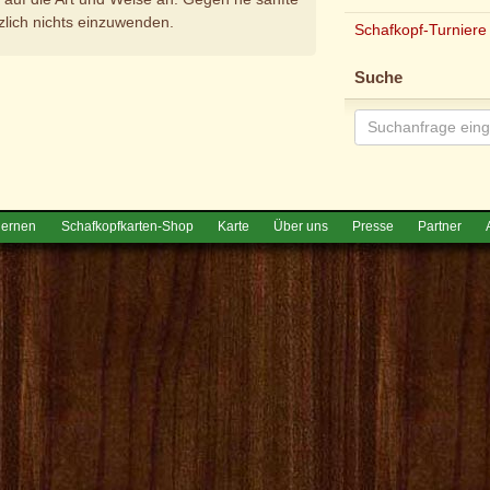
zlich nichts einzuwenden.
Schafkopf-Turniere
e
Suche
lernen
Schafkopfkarten-Shop
Karte
Über uns
Presse
Partner