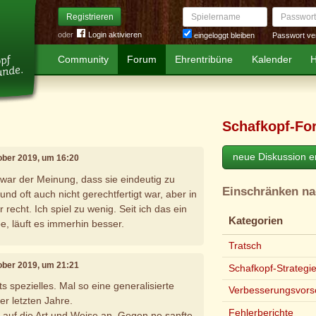
Spielername
Passwort
Registrieren
oder
Login aktivieren
Passwort ve
eingeloggt bleiben
Community
Forum
Ehrentribüne
Kalender
H
Schafkopf-Fo
neue Diskussion er
tober 2019, um 16:20
zwar der Meinung, dass sie eindeutig zu
Einschränken n
 und oft auch nicht gerechtfertigt war, aber in
 recht. Ich spiel zu wenig. Seit ich das ein
Kategorien
, läuft es immerhin besser.
Tratsch
tober 2019, um 21:21
Schafkopf-Strategi
ts spezielles. Mal so eine generalisierte
Verbesserungsvors
 letzten Jahre.
Fehlerberichte
auf die Art und Weise an. Gegen ne sanfte