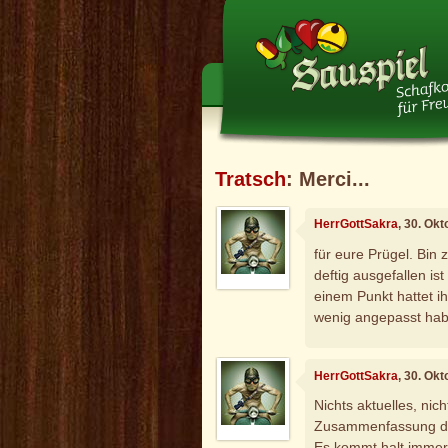
Tratsch
: Merci...
HerrGottSakra
, 30. Ok
für eure Prügel. Bin 
deftig ausgefallen ist
einem Punkt hattet ihr
wenig angepasst habe
HerrGottSakra
, 30. Ok
Nichts aktuelles, nich
Zusammenfassung der
Es kommt halt immer 