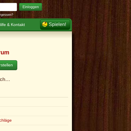
Einloggen
rgessen?
Spielen!
ilfe & Kontakt
rum
stellen
ach…
e
chläge