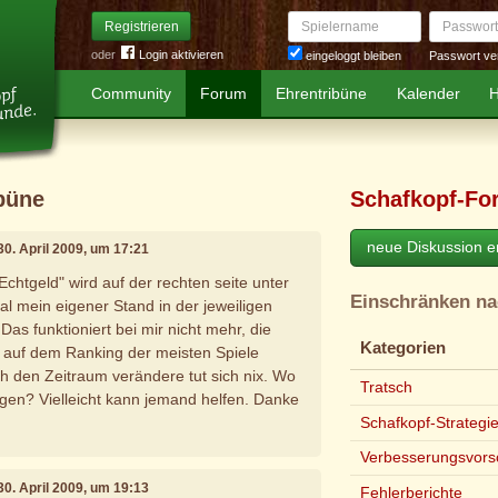
Spielername
Passwort
Registrieren
oder
Login aktivieren
Passwort ve
eingeloggt bleiben
Community
Forum
Ehrentribüne
Kalender
H
ibüne
Schafkopf-Fo
neue Diskussion er
 30. April 2009, um 17:21
Echtgeld" wird auf der rechten seite unter
Einschränken n
l mein eigener Stand in der jeweiligen
Das funktioniert bei mir nicht mehr, die
Kategorien
 auf dem Ranking der meisten Spiele
h den Zeitraum verändere tut sich nix. Wo
Tratsch
gen? Vielleicht kann jemand helfen. Danke
Schafkopf-Strategi
Verbesserungsvors
 30. April 2009, um 19:13
Fehlerberichte