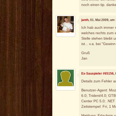
noch einen tip. danke
janth
, 01. Mai 2009, um
Ich hab auch immer 
welches rechts zum e
Stelle stehen bleibt 
ist... v.a. bei "Gewin
Gruß
Jan
Ex-Sauspieler #65156
,
Details zum Fehler a
Benutzer-Agent: Mozi
6.0; Trident/4.0; G
Center PC 5.0; .NET
Zeitstempel: Fri, 1
Meldung: Erlaubnis v