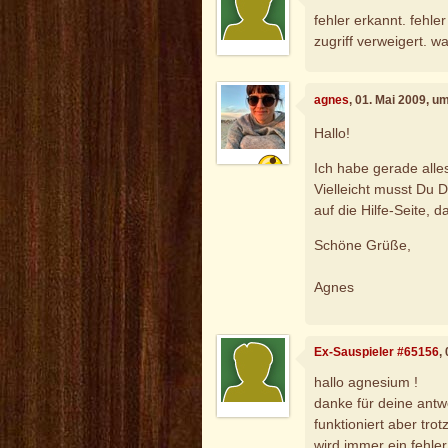
fehler erkannt. fehler
zugriff verweigert. 
agnes
, 01. Mai 2009, u
Hallo!
Ich habe gerade alles
Vielleicht musst Du 
auf die Hilfe-Seite, 
Schöne Grüße,
Agnes
Ex-Sauspieler #65156
,
hallo agnesium !
danke für deine antwo
funktioniert aber tro
wird immer ein fehler 