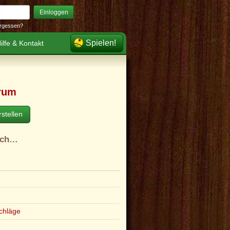
Einloggen
rgessen?
Spielen!
ilfe & Kontakt
rum
stellen
ach…
e
chläge