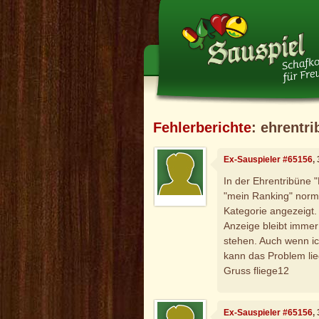
Fehlerberichte
: ehrentr
Ex-Sauspieler #65156
,
In der Ehrentribüne "
"mein Ranking" norma
Kategorie angezeigt. 
Anzeige bleibt immer
stehen. Auch wenn ic
kann das Problem lie
Gruss fliege12
Ex-Sauspieler #65156
,