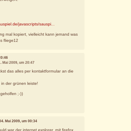
auspiel.de/javascripts/sauspi...
g mal kopiert, vielleicht kann jemand was
s fliege12
20:46
1. Mai 2009, um 20:47
ckst das alles per kontaktformular an die
 in der grünen leiste!
geholfen ;-))
 04. Mai 2009, um 00:34
uld war der internet explorer, mit firefox