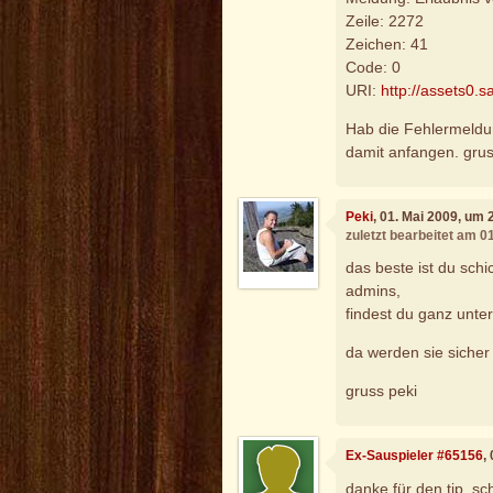
Zeile: 2272
Zeichen: 41
Code: 0
URI:
http://assets0.s
Hab die Fehlermeldun
damit anfangen. grus
Peki
, 01. Mai 2009, um 
zuletzt bearbeitet am 0
das beste ist du schi
admins,
findest du ganz unter
da werden sie sicher 
gruss peki
Ex-Sauspieler #65156
,
danke für den tip. sch