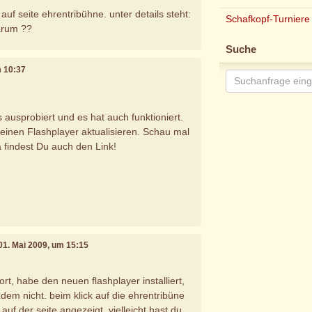
 auf seite ehrentribühne. unter details steht:
Schafkopf-Turniere
warum ??
Suche
m 10:37
 ausprobiert und es hat auch funktioniert.
Deinen Flashplayer aktualisieren. Schau mal
da findest Du auch den Link!
 01. Mai 2009, um 15:15
rt, habe den neuen flashplayer installiert,
tzdem nicht. beim klick auf die ehrentribüne
auf der seite angezeigt. vielleicht hast du