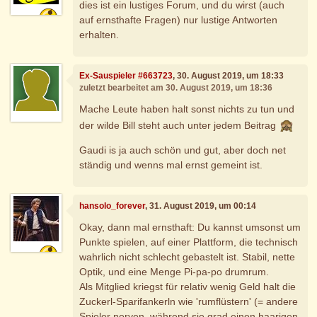
dies ist ein lustiges Forum, und du wirst (auch
auf ernsthafte Fragen) nur lustige Antworten
erhalten.
Ex-Sauspieler #663723
, 30. August 2019, um 18:33
zuletzt bearbeitet am 30. August 2019, um 18:36
Mache Leute haben halt sonst nichts zu tun und
der wilde Bill steht auch unter jedem Beitrag
Gaudi is ja auch schön und gut, aber doch net
ständig und wenns mal ernst gemeint ist.
hansolo_forever
, 31. August 2019, um 00:14
Okay, dann mal ernsthaft: Du kannst umsonst um
Punkte spielen, auf einer Plattform, die technisch
wahrlich nicht schlecht gebastelt ist. Stabil, nette
Optik, und eine Menge Pi-pa-po drumrum.
Als Mitglied kriegst für relativ wenig Geld halt die
Zuckerl-Sparifankerln wie 'rumflüstern' (= andere
Spieler nerven, während sie grad einen haarigen