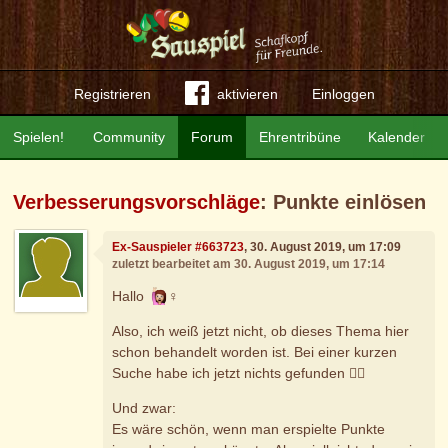
Registrieren
aktivieren
Einloggen
Spielen!
Community
Forum
Ehrentribüne
Kalender
Verbesserungsvorschläge
: Punkte einlösen
Ex-Sauspieler #663723
, 30. August 2019, um 17:09
zuletzt bearbeitet am 30. August 2019, um 17:14
Hallo
‍♀️
Also, ich weiß jetzt nicht, ob dieses Thema hier
schon behandelt worden ist. Bei einer kurzen
Suche habe ich jetzt nichts gefunden 🤷‍♀️
Und zwar:
Es wäre schön, wenn man erspielte Punkte