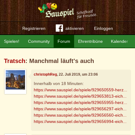
Registrieren
aktivieren
Einloggen
Spielen!
Community
Forum
Ehrentribüne
Kalender
Tratsch
: Manchmal läuft's auch
christophReg
, 22. Juli 2019, um 23:06
Innerhalb von 18 Minuten:
https://www.sauspiel.de/spiele/929650559-herz...
https://www.sauspiel.de/spiele/929653813-eich...
https://www.sauspiel.de/spiele/929655955-herz...
https://www.sauspiel.de/spiele/929656297-eich...
https://www.sauspiel.de/spiele/929656560-eich...
https://www.sauspiel.de/spiele/929656994-eich...