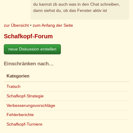
du kannst zb auch was in den Chat schreiben,
dann siehst du, ob das Fenster aktiv ist
zur Übersicht
•
zum Anfang der Seite
Schafkopf-Forum
neue Diskussion erstellen
Einschränken nach…
Kategorien
Tratsch
Schafkopf-Strategie
Verbesserungsvorschläge
Fehlerberichte
Schafkopf-Turniere