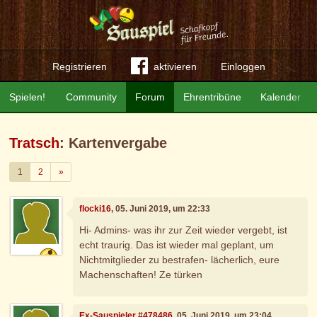
Registrieren
aktivieren
Einloggen
Spielen!
Community
Forum
Ehrentribüne
Kalender
Tratsch
: Kartenvergabe
Weiter
1
2
»
flocki16
, 05. Juni 2019, um 22:33
Hi- Admins- was ihr zur Zeit wieder vergebt, ist
echt traurig. Das ist wieder mal geplant, um
Nichtmitglieder zu bestrafen- lächerlich, eure
Machenschaften! Ze türken
Ex-Sauspieler #478486
, 05. Juni 2019, um 23:04