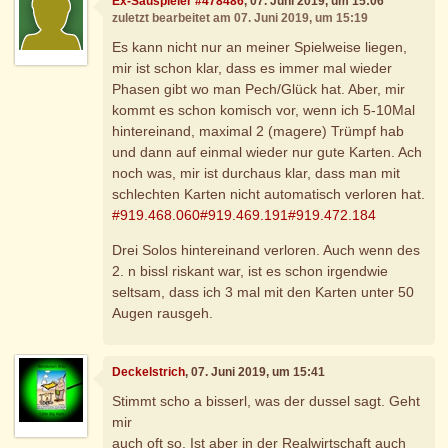
Ex-Sauspieler #478486
, 07. Juni 2019, um 15:06
zuletzt bearbeitet am 07. Juni 2019, um 15:19
Es kann nicht nur an meiner Spielweise liegen,
mir ist schon klar, dass es immer mal wieder
Phasen gibt wo man Pech/Glück hat. Aber, mir
kommt es schon komisch vor, wenn ich 5-10Mal
hintereinand, maximal 2 (magere) Trümpf hab
und dann auf einmal wieder nur gute Karten. Ach
noch was, mir ist durchaus klar, dass man mit
schlechten Karten nicht automatisch verloren hat.
#919.468.060
#919.469.191
#919.472.184
Drei Solos hintereinand verloren. Auch wenn des
2. n bissl riskant war, ist es schon irgendwie
seltsam, dass ich 3 mal mit den Karten unter 50
Augen rausgeh.
Deckelstrich
, 07. Juni 2019, um 15:41
Stimmt scho a bisserl, was der dussel sagt. Geht
mir
auch oft so. Ist aber in der Realwirtschaft auch