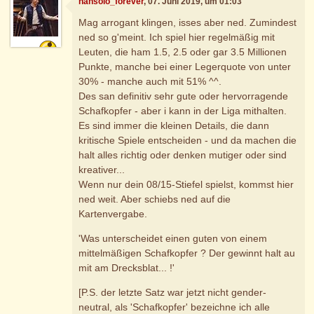
hansolo_forever
, 07. Juni 2019, um 01:03
Mag arrogant klingen, isses aber ned. Zumindest
ned so g'meint. Ich spiel hier regelmäßig mit
Leuten, die ham 1.5, 2.5 oder gar 3.5 Millionen
Punkte, manche bei einer Legerquote von unter
30% - manche auch mit 51% ^^.
Des san definitiv sehr gute oder hervorragende
Schafkopfer - aber i kann in der Liga mithalten.
Es sind immer die kleinen Details, die dann
kritische Spiele entscheiden - und da machen die
halt alles richtig oder denken mutiger oder sind
kreativer...
Wenn nur dein 08/15-Stiefel spielst, kommst hier
ned weit. Aber schiebs ned auf die
Kartenvergabe.
'Was unterscheidet einen guten von einem
mittelmäßigen Schafkopfer ? Der gewinnt halt au
mit am Drecksblat... !'
[P.S. der letzte Satz war jetzt nicht gender-
neutral, als 'Schafkopfer' bezeichne ich alle