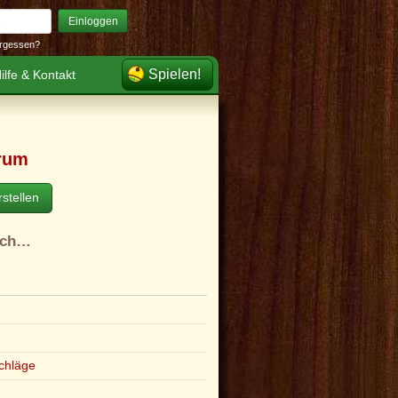
Einloggen
rgessen?
Spielen!
ilfe & Kontakt
rum
stellen
ach…
e
chläge