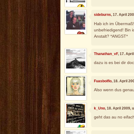
sideburns
, 17. April 2
Hab ich im Übermaß!
unbefriedigend! Bin 
Anstalt? *ANGST*
Thanathan_vF
, 17. Apr
dazu is es bei dir do
Fuasboiflo
, 18. April 2
Also wenn dus genau w
k_Uno
, 18. April 2009,
geht das au no eifac