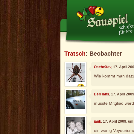
Tratsch
: Beobachter
OacheXav
, 17. April 2
Wie kommt man dazu,
DerHans
, 17. April 200
musste Mitglied wer
jank
, 17. April 2009, u
ein wenig Voyeurismus