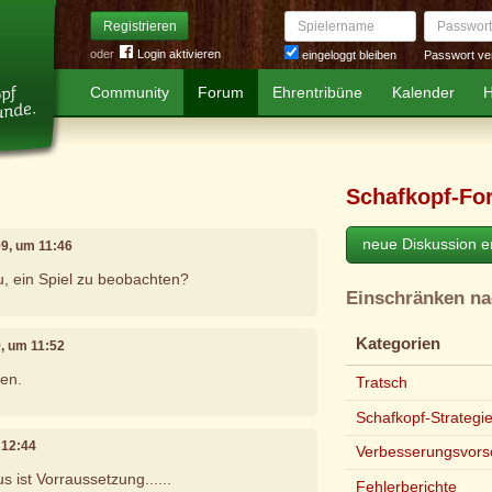
Spielername
Passwort
Registrieren
oder
Login aktivieren
Passwort ve
eingeloggt bleiben
Community
Forum
Ehrentribüne
Kalender
H
Schafkopf-Fo
neue Diskussion er
009, um 11:46
 ein Spiel zu beobachten?
Einschränken n
Kategorien
9, um 11:52
den.
Tratsch
Schafkopf-Strategi
m 12:44
Verbesserungsvors
 ist Vorraussetzung......
Fehlerberichte