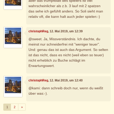
aber das trumpfblatt des spielers ist viel
wahrscheinlicher als z.b. 3 lauf mit 2 spatzen
das sehe ich gefühlt anders. So Soli sieht man
relativ oft, die kann halt auch jeder spielen:-)
christophReg
, 12. Mai 2019, um 12:39
@sweet. Ja, Missverständnis. Ich dachte, du
meinst nur schneiderfrei mit "weniger teuer".
Und: genau das ist auch das Argument. So selten
ist das nicht, dass es nicht (weil eben so teuer)
nicht erheblich zu Buche schlägt im
Erwartungswert.
christophReg
, 12. Mai 2019, um 12:40
@kami: dann schreib doch nur, wenn du weißt
über was:-).
Weiter
1
2
»