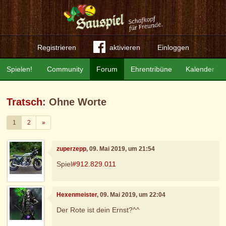
Registrieren
aktivieren
Einloggen
Spielen!
Community
Forum
Ehrentribüne
Kalender
Tratsch
: Ohne Worte
Weiter
1
2
»
zuperzepp
, 09. Mai 2019, um 21:54
Spiel
#912.829.011
Hexenmeister
, 09. Mai 2019, um 22:04
Der Rote ist dein Ernst?^^