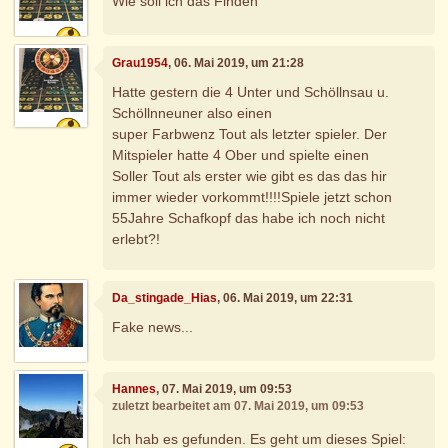
Wie soll ich das Finden
Grau1954
, 06. Mai 2019, um 21:28
Hatte gestern die 4 Unter und Schöllnsau u.
Schöllnneuner also einen
super Farbwenz Tout als letzter spieler. Der
Mitspieler hatte 4 Ober und spielte einen
Soller Tout als erster wie gibt es das das hir
immer wieder vorkommt!!!!Spiele jetzt schon
55Jahre Schafkopf das habe ich noch nicht
erlebt?!
Da_stingade_Hias
, 06. Mai 2019, um 22:31
Fake news...
Hannes
, 07. Mai 2019, um 09:53
zuletzt bearbeitet am 07. Mai 2019, um 09:53
Ich hab es gefunden. Es geht um dieses Spiel: