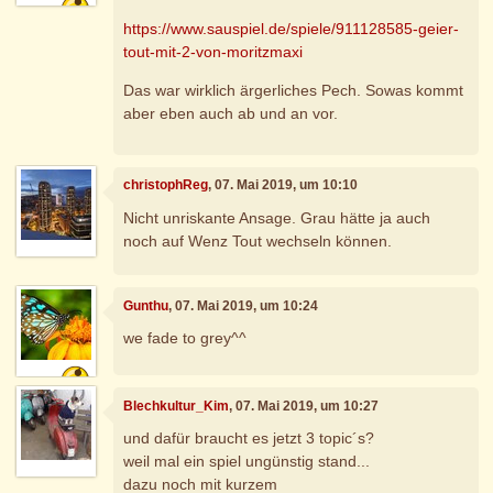
https://www.sauspiel.de/spiele/911128585-geier-
tout-mit-2-von-moritzmaxi
Das war wirklich ärgerliches Pech. Sowas kommt
aber eben auch ab und an vor.
christophReg
, 07. Mai 2019, um 10:10
Nicht unriskante Ansage. Grau hätte ja auch
noch auf Wenz Tout wechseln können.
Gunthu
, 07. Mai 2019, um 10:24
we fade to grey^^
Blechkultur_Kim
, 07. Mai 2019, um 10:27
und dafür braucht es jetzt 3 topic´s?
weil mal ein spiel ungünstig stand...
dazu noch mit kurzem