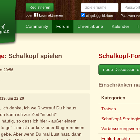
Spielername
Passwort
Registrieren
oder
Login aktivieren
Passwort ve
eingeloggt bleiben
Community
Forum
Ehrentribüne
Kalender
H
ge
: Schafkopf spielen
Schafkopf-Fo
neue Diskussion er
um 20:56
.
Einschränken n
Kategorien
 2019, um 22:20
 ich denke, ich weiß worauf Du hinaus
Tratsch
en kann ich zur Zeit "in echt"
Schafkopf-Strategi
 häufig, so dass ich hier - außer einem
 to go" - meist nur kurz oder länger meinen
Verbesserungsvors
 gebe. Aber wenn Du mal Lust hast, dann
Fehlerberichte