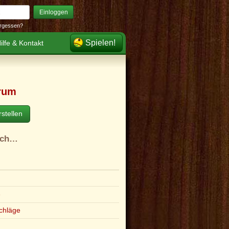
Einloggen
rgessen?
Spielen!
ilfe & Kontakt
rum
stellen
ach…
e
chläge