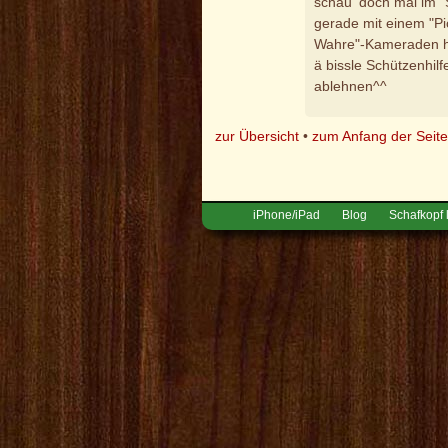
schau' doch mal im "
gerade mit einem "Pica
Wahre"-Kameraden he
ä bissle Schützenhil
ablehnen^^
zur Übersicht
•
zum Anfang der Seit
iPhone/iPad
Blog
Schafkopf 