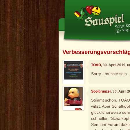
Verbesserungsvorschlä
TOAO
, 30. April 2019, 
Sorry - musste sein...
Soolbrunzer
, 30. April
Stimmt schon, TOAO,
willst. Aber Schafkopf
glücklicherweise sehr
schnellen "Schafkopf
Senft im Forum dazu