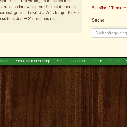
Star Trek"-Fred vorbei, da muss ich mich
rd ist so langweilig, nur Kirk ist der einzig
Schafkopf-Turniere
rumärgern... da würd a Würzburger Kicker
fe seitens des FCA durchaus nicht
Suche
e
lernen
Schafkopfkarten-Shop
Karte
Über uns
Presse
Partner