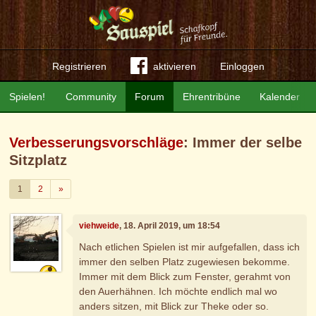
Registrieren
aktivieren
Einloggen
Spielen!
Community
Forum
Ehrentribüne
Kalender
Verbesserungsvorschläge
: Immer der selbe
Sitzplatz
Weiter
1
2
»
viehweide
, 18. April 2019, um 18:54
Nach etlichen Spielen ist mir aufgefallen, dass ich
immer den selben Platz zugewiesen bekomme.
Immer mit dem Blick zum Fenster, gerahmt von
den Auerhähnen. Ich möchte endlich mal wo
anders sitzen, mit Blick zur Theke oder so.