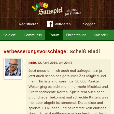
Registrieren
aktivieren
Einloggen
Spielen!
Community
Forum
Ehrentribüne
Kalender
Verbesserungsvorschläge
: Scheiß Bladl
sir59
, 12. April 2019, um 20:44
Jetzt muss ich mich auch mal aufregen, bin ja
jetzt auch schon seit geraumer Zeit Mitglied und
mein Höchststand waren ca. 50.000 Punkte.
Weiter ging es nicht mehr, nur mehr Mistblatt und
Grottenschlechte Karten. Spiele real auch sehr
oft und jeder bekommt mal schlechte Karten, was
hier aber abgeht ist abnormal. Da spielste und
spielste 10 Runden und bekommst kein einziges
Spiel. Bin jetzt mittlerweile schon bestimmt das 6.