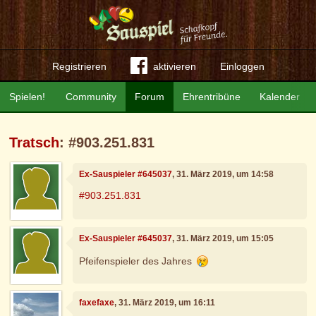
Registrieren
aktivieren
Einloggen
Spielen!
Community
Forum
Ehrentribüne
Kalender
Tratsch
: #903.251.831
Ex-Sauspieler #645037
, 31. März 2019, um 14:58
#903.251.831
Ex-Sauspieler #645037
, 31. März 2019, um 15:05
Pfeifenspieler des Jahres
faxefaxe
, 31. März 2019, um 16:11