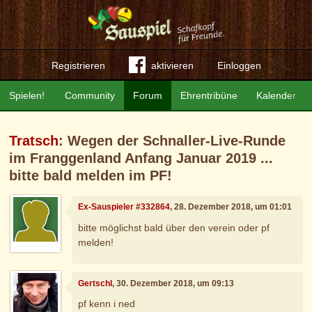
Registrieren
aktivieren
Einloggen
Spielen!
Community
Forum
Ehrentribüne
Kalender
Tratsch
: Wegen der Schnaller-Live-Runde
im Franggenland Anfang Januar 2019 ...
bitte bald melden im PF!
Ex-Sauspieler #332864
, 28. Dezember 2018, um 01:01
bitte möglichst bald über den verein oder pf
melden!
Gertschl
, 30. Dezember 2018, um 09:13
pf kenn i ned