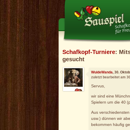
Schafkopf-Turniere
: Mit
gesucht
WuideWanda
, 30. Okto
zuletzt bearbeitet am 3
Servus,
wir sind eine Münchn
Spielern um die 40 (
Aus verschiedensten
usw.) dünnen wir abe
bekommen häufig ge