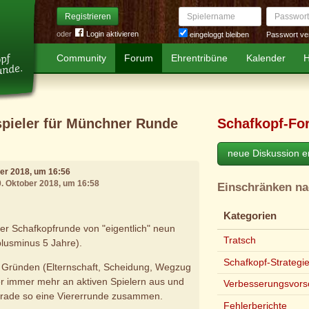
Spielername
Passwort
Registrieren
oder
Login aktivieren
Passwort ve
eingeloggt bleiben
Community
Forum
Ehrentribüne
Kalender
H
spieler für Münchner Runde
Schafkopf-Fo
neue Diskussion er
ber 2018, um 16:56
0. Oktober 2018, um 16:58
Einschränken n
Kategorien
er Schafkopfrunde von "eigentlich" neun
Tratsch
plusminus 5 Jahre).
Schafkopf-Strategi
 Gründen (Elternschaft, Scheidung, Wegzug
r immer mehr an aktiven Spielern aus und
Verbesserungsvors
rade so eine Viererrunde zusammen.
Fehlerberichte