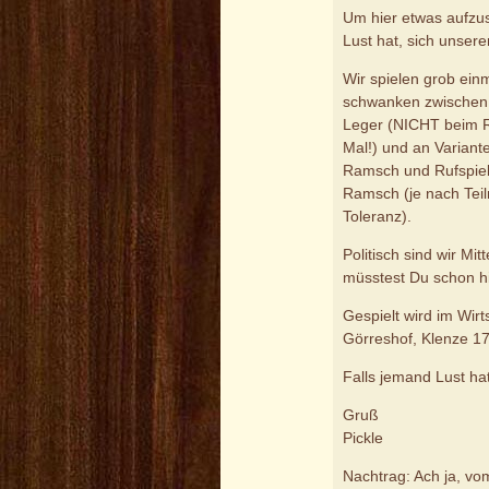
Um hier etwas aufzu
Lust hat, sich unser
Wir spielen grob ein
schwanken zwischen 
Leger (NICHT beim Ra
Mal!) und an Variant
Ramsch und Rufspiel
Ramsch (je nach Teil
Toleranz).
Politisch sind wir Mi
müsstest Du schon h
Gespielt wird im Wir
Görreshof, Klenze 17
Falls jemand Lust hat
Gruß
Pickle
Nachtrag: Ach ja, vo