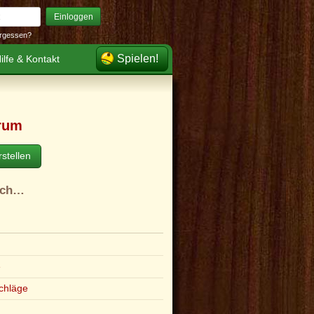
Einloggen
rgessen?
Spielen!
ilfe & Kontakt
rum
stellen
ach…
e
chläge