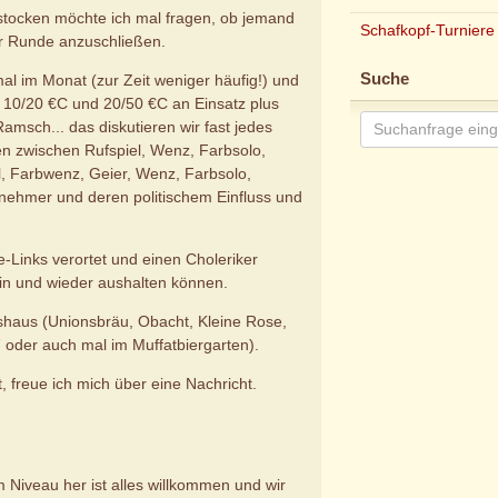
stocken möchte ich mal fragen, ob jemand
Schafkopf-Turniere
er Runde anzuschließen.
Suche
mal im Monat (zur Zeit weniger häufig!) und
10/20 €C und 20/50 €C an Einsatz plus
msch... das diskutieren wir fast jedes
en zwischen Rufspiel, Wenz, Farbsolo,
, Farbwenz, Geier, Wenz, Farbsolo,
nehmer und deren politischem Einfluss und
tte-Links verortet und einen Choleriker
in und wieder aushalten können.
tshaus (Unionsbräu, Obacht, Kleine Rose,
 oder auch mal im Muffatbiergarten).
, freue ich mich über eine Nachricht.
m Niveau her ist alles willkommen und wir