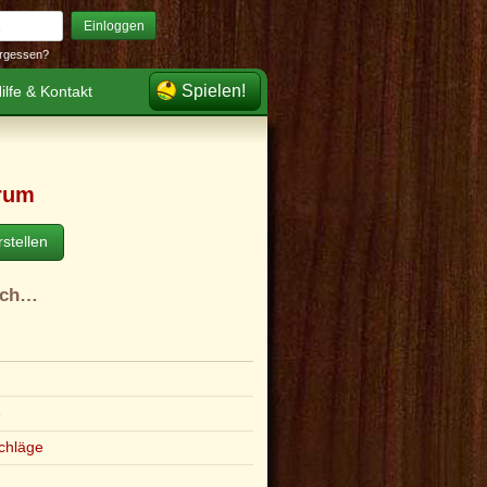
Einloggen
rgessen?
Spielen!
ilfe & Kontakt
rum
stellen
ach…
e
chläge