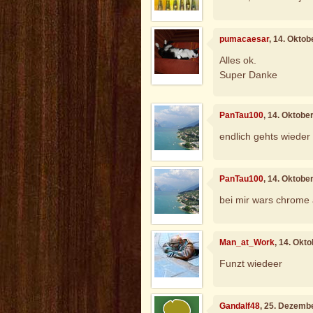
pumacaesar
, 14. Okto
Alles ok.
Super Danke
PanTau100
, 14. Oktobe
endlich gehts wieder
PanTau100
, 14. Oktobe
bei mir wars chrome a
Man_at_Work
, 14. Okt
Funzt wiedeer
Gandalf48
, 25. Dezemb