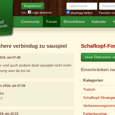
Spielername
Passwort
Registrieren
oder
Login aktivieren
Passwort ve
eingeloggt bleiben
Community
Forum
Ehrentribüne
Kalender
H
ichere verbindug zu sauspiel
Schafkopf-Fo
neue Diskussion er
2018, um 07:48
 und auch andere lässt sauspiel nicht mehr
Einschränken n
ung was da los ist
Kategorien
ber 2018, um 07:56
Tratsch
be.
Schafkopf-Strategi
e?
Verbesserungsvors
Fehlerberichte
018, um 10:22