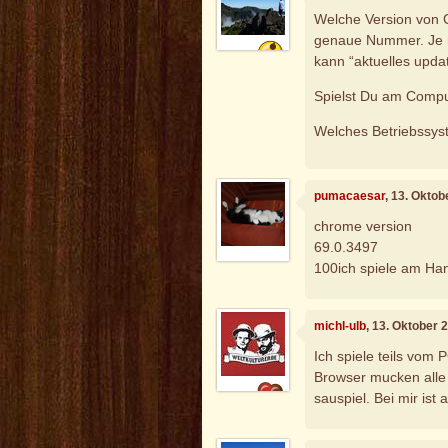
Welche Version von 
genaue Nummer. Je 
kann “aktuelles updat
Spielst Du am Comp
Welches Betriebssyste
pumacaesar
, 13. Okto
chrome version
69.0.3497
100ich spiele am Ha
michl-ulb
, 13. Oktober 
Ich spiele teils vom 
Browser mucken alle 
sauspiel. Bei mir ist