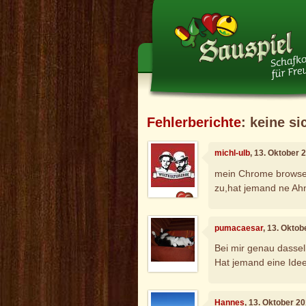
Fehlerberichte
: keine s
michl-ulb
, 13. Oktober 
mein Chrome browser
zu,hat jemand ne Ahn
pumacaesar
, 13. Okto
Bei mir genau dassel
Hat jemand eine Ide
Hannes
, 13. Oktober 2