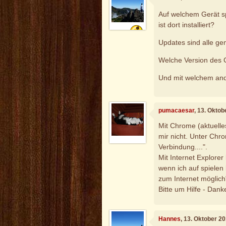
Auf welchem Gerät sp
ist dort installiert?
Updates sind alle g
Welche Version des C
Und mit welchem and
pumacaesar
, 13. Okto
Mit Chrome (aktuelle
mir nicht. Unter Chro
Verbindung....".
Mit Internet Explore
wenn ich auf spielen 
zum Internet möglich
Bitte um Hilfe - Dank
Hannes
, 13. Oktober 2