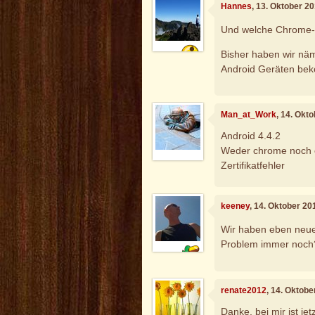
Hannes
, 13. Oktober 2
Und welche Chrome-Ve
Bisher haben wir näm
Android Geräten bek
Man_at_Work
, 14. Okt
Android 4.4.2
Weder chrome noch o
Zertifikatfehler
keeney
, 14. Oktober 20
Wir haben eben neue 
Problem immer noch
renate2012
, 14. Oktob
Danke, bei mir ist jetz