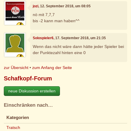
jozi
, 12. September 2018, um 08:05
nö mit 7,7,7
bis -2 kann man haben^^
Solospieler6
, 17. September 2018, um 21:35
Wenn das nicht wäre dann hätte jeder Spieler bei
der Punktezahl hinten eine 0
zur Übersicht
•
zum Anfang der Seite
Schafkopf-Forum
neue Diskussion erstellen
Einschränken nach…
Kategorien
Tratsch