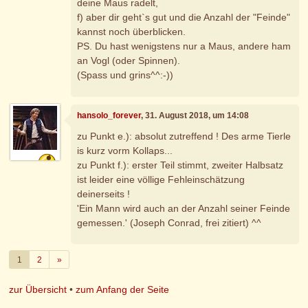
deine Maus radelt,
f) aber dir geht`s gut und die Anzahl der "Feinde"
kannst noch überblicken.
PS. Du hast wenigstens nur a Maus, andere ham
an Vogl (oder Spinnen).
(Spass und grins^^:-))
hansolo_forever
, 31. August 2018, um 14:08
zu Punkt e.): absolut zutreffend ! Des arme Tierle
is kurz vorm Kollaps...
zu Punkt f.): erster Teil stimmt, zweiter Halbsatz
ist leider eine völlige Fehleinschätzung
deinerseits !
'Ein Mann wird auch an der Anzahl seiner Feinde
gemessen.' (Joseph Conrad, frei zitiert) ^^
Weiter
1
2
»
zur Übersicht
•
zum Anfang der Seite