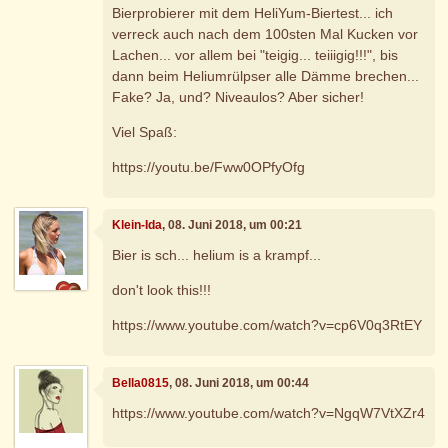
Bierprobierer mit dem HeliYum-Biertest... ich
verreck auch nach dem 100sten Mal Kucken vor
Lachen... vor allem bei "teigig... teiiigig!!!", bis
dann beim Heliumrülpser alle Dämme brechen...
Fake? Ja, und? Niveaulos? Aber sicher!
Viel Spaß:
https://youtu.be/Fww0OPfyOfg
Klein-Ida
, 08. Juni 2018, um 00:21
Bier is sch... helium is a krampf...
don't look this!!!
https://www.youtube.com/watch?v=cp6V0q3RtEY
Bella0815
, 08. Juni 2018, um 00:44
https://www.youtube.com/watch?v=NgqW7VtXZr4