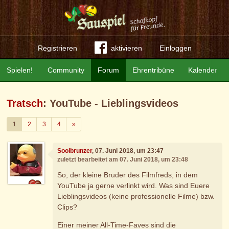
Registrieren
aktivieren
Einloggen
Spielen!
Community
Forum
Ehrentribüne
Kalender
Tratsch
: YouTube - Lieblingsvideos
Weiter
1
2
3
4
»
Soolbrunzer
, 07. Juni 2018, um 23:47
zuletzt bearbeitet am 07. Juni 2018, um 23:48
So, der kleine Bruder des Filmfreds, in dem
YouTube ja gerne verlinkt wird. Was sind Euere
Lieblingsvideos (keine professionelle Filme) bzw.
Clips?
Einer meiner All-Time-Faves sind die