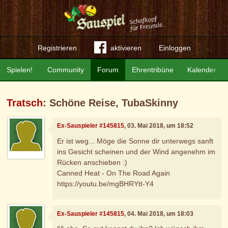
Registrieren
aktivieren
Einloggen
Spielen!
Community
Forum
Ehrentribüne
Kalender
Tratsch
: Schöne Reise, TubaSkinny
Ex-Sauspieler #145815
, 03. Mai 2018, um 18:52
Er ist weg... Möge die Sonne dir unterwegs sanft
ins Gesicht scheinen und der Wind angenehm im
Rücken anschieben :)
Canned Heat - On The Road Again
https://youtu.be/mgBHRYtt-Y4
Ex-Sauspieler #145815
, 04. Mai 2018, um 18:03