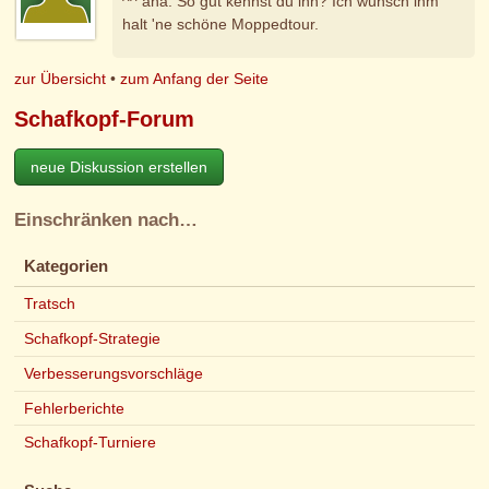
^^ aha. So gut kennst du ihn? Ich wünsch ihm
halt 'ne schöne Moppedtour.
zur Übersicht
•
zum Anfang der Seite
Schafkopf-Forum
neue Diskussion erstellen
Einschränken nach…
Kategorien
Tratsch
Schafkopf-Strategie
Verbesserungsvorschläge
Fehlerberichte
Schafkopf-Turniere