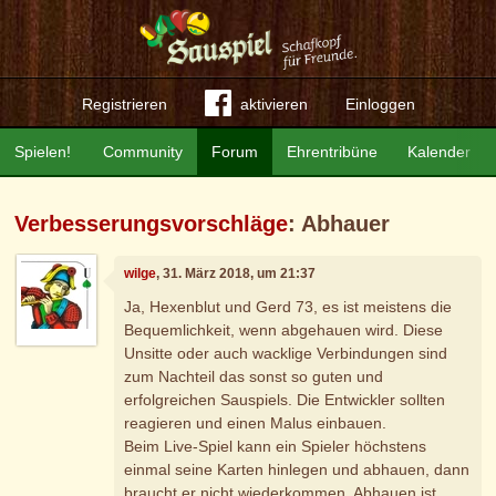
Registrieren
aktivieren
Einloggen
Spielen!
Community
Forum
Ehrentribüne
Kalender
Verbesserungsvorschläge
: Abhauer
wilge
, 31. März 2018, um 21:37
Ja, Hexenblut und Gerd 73, es ist meistens die
Bequemlichkeit, wenn abgehauen wird. Diese
Unsitte oder auch wacklige Verbindungen sind
zum Nachteil das sonst so guten und
erfolgreichen Sauspiels. Die Entwickler sollten
reagieren und einen Malus einbauen.
Beim Live-Spiel kann ein Spieler höchstens
einmal seine Karten hinlegen und abhauen, dann
braucht er nicht wiederkommen. Abhauen ist