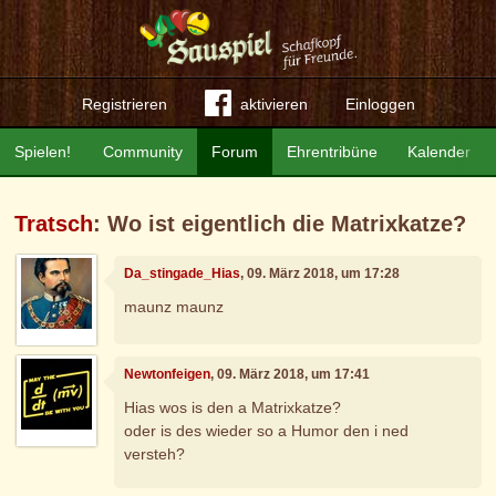
Registrieren
aktivieren
Einloggen
Spielen!
Community
Forum
Ehrentribüne
Kalender
Tratsch
: Wo ist eigentlich die Matrixkatze?
Da_stingade_Hias
, 09. März 2018, um 17:28
maunz maunz
Newtonfeigen
, 09. März 2018, um 17:41
Hias wos is den a Matrixkatze?
oder is des wieder so a Humor den i ned
versteh?