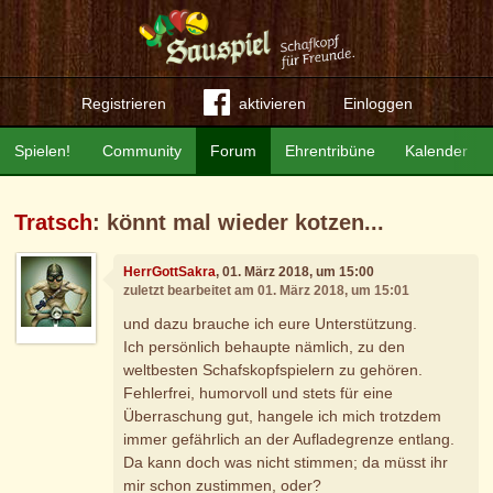
Registrieren
aktivieren
Einloggen
Spielen!
Community
Forum
Ehrentribüne
Kalender
Tratsch
: könnt mal wieder kotzen...
HerrGottSakra
, 01. März 2018, um 15:00
zuletzt bearbeitet am 01. März 2018, um 15:01
und dazu brauche ich eure Unterstützung.
Ich persönlich behaupte nämlich, zu den
weltbesten Schafskopfspielern zu gehören.
Fehlerfrei, humorvoll und stets für eine
Überraschung gut, hangele ich mich trotzdem
immer gefährlich an der Aufladegrenze entlang.
Da kann doch was nicht stimmen; da müsst ihr
mir schon zustimmen, oder?