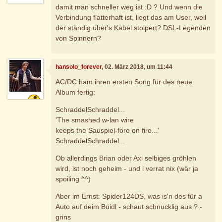
damit man schneller weg ist :D ? Und wenn die
Verbindung flatterhaft ist, liegt das am User, weil
der ständig über's Kabel stolpert? DSL-Legenden
von Spinnern?
hansolo_forever
, 02. März 2018, um 11:44
AC/DC ham ihren ersten Song für des neue
Album fertig:
SchraddelSchraddel...
'The smashed w-lan wire
keeps the Sauspiel-fore on fire...'
SchraddelSchraddel...
Ob allerdings Brian oder Axl selbiges gröhlen
wird, ist noch geheim - und i verrat nix (wär ja
spoiling ^^)
Aber im Ernst: Spider124DS, was is'n des für a
Auto auf deim Buidl - schaut schnucklig aus ? -
grins