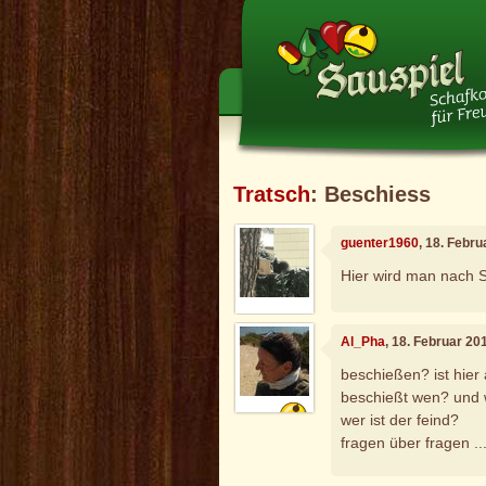
Tratsch
: Beschiess
guenter1960
, 18. Febr
Hier wird man nach 
Al_Pha
, 18. Februar 20
beschießen? ist hie
beschießt wen? und 
wer ist der feind?
fragen über fragen ....