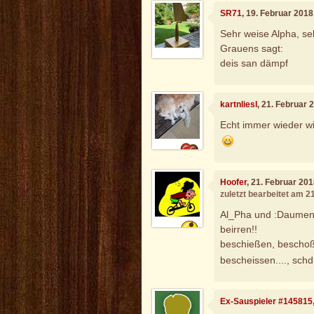
SR71
, 19. Februar 201
Sehr weise Alpha, s
Grauens sagt:
deis san dämpf
kartnliesl
, 21. Februar 
Echt immer wieder wi
Hoofer
, 21. Februar 20
zuletzt bearbeitet am 2
Al_Pha und :Daumen h
beirren!!
beschießen, beschoß
bescheissen...., schd
Ex-Sauspieler #145815