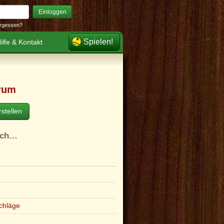
Einloggen
rgessen?
Spielen!
ilfe & Kontakt
rum
stellen
ach…
e
chläge