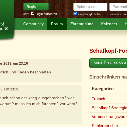
Spielername
Passwort
Registrieren
oder
Login aktivieren
Passwort ve
eingeloggt bleiben
Community
Forum
Ehrentribüne
Kalender
H
Schafkopf-Fo
neue Diskussion er
uar 2018, um 23:16
Strich und Faden beschießen
Einschränken n
Kategorien
18, um 23:25
r auch schon der krieg ausgebrochen? wer
Tratsch
warum? muss ich mich fürchten? vor wem?
Schafkopf-Strategi
....
Verbesserungsvors
Fehlerberichte