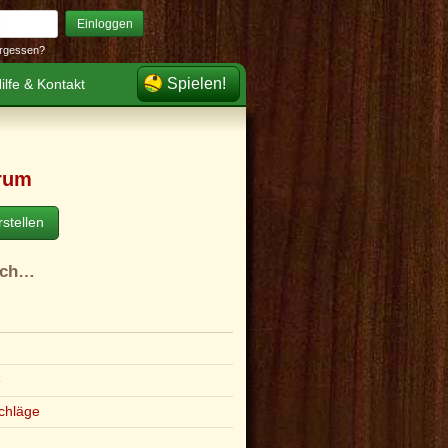
Einloggen
rgessen?
Spielen!
ilfe & Kontakt
rum
stellen
ach…
e
chläge