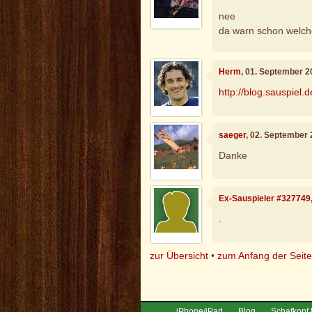
nee
da warn schon welc
Herm
, 01. September 2
http://blog.sauspiel
saeger
, 02. September
Danke
Ex-Sauspieler #327749
.
zur Übersicht
•
zum Anfang der Seit
iPhone/iPad
Blog
Schafkopf 