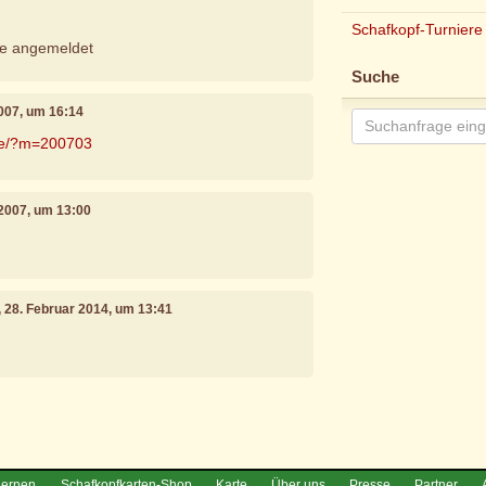
Schafkopf-Turniere
he angemeldet
Suche
007, um 16:14
.de/?m=200703
 2007, um 13:00
, 28. Februar 2014, um 13:41
e
lernen
Schafkopfkarten-Shop
Karte
Über uns
Presse
Partner