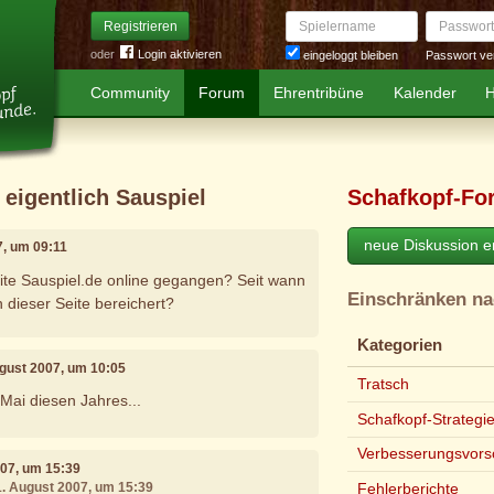
Spielername
Passwort
Registrieren
oder
Login aktivieren
Passwort ve
eingeloggt bleiben
Community
Forum
Ehrentribüne
Kalender
H
 eigentlich Sauspiel
Schafkopf-Fo
neue Diskussion er
7, um 09:11
ite Sauspiel.de online gegangen? Seit wann
Einschränken n
 dieser Seite bereichert?
Kategorien
ugust 2007, um 10:05
Tratsch
 Mai diesen Jahres...
Schafkopf-Strategi
Verbesserungsvors
007, um 15:39
1. August 2007, um 15:39
Fehlerberichte