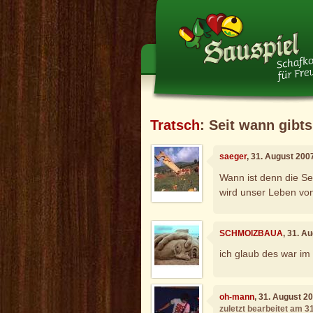
Tratsch
: Seit wann gibts
saeger
, 31. August 200
Wann ist denn die Se
wird unser Leben von
SCHMOIZBAUA
, 31. A
ich glaub des war im
oh-mann
, 31. August 2
zuletzt bearbeitet am 3